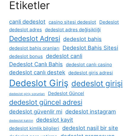
Etiketler
canli dedeslot
casino sitesi dedeslot
Dedeslot
dedeslot adres
dedeslot adres değişikliği
Dedeslot Adresi
dedeslot bahis
Dedeslot Bahis Sitesi
dedeslot bahis oranları
dedeslot canli
dedeslot bonus
Dedeslot Canlı Bahis
dedeslot canlı casino
dedeslot canlı destek
dedeslot giris adresi
Dedeslot Giriş
dedeslot girişi
Dedeslot Güncel
dedeslot giriş sorunları
dedeslot güncel adresi
dedeslot güvenlir mi
dedeslot instagram
dedeslot kayit
dedeslot katılın
dedeslot nasil bir site
dedeslot kimlik bilgileri