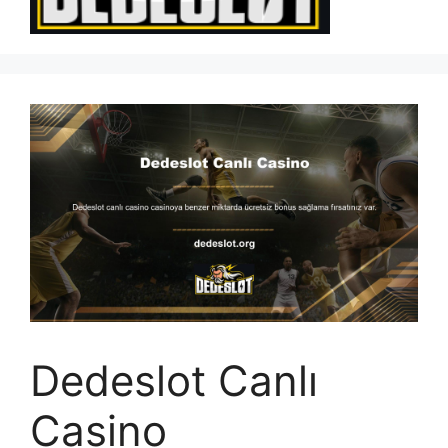
Dedeslot Canlı
Casino