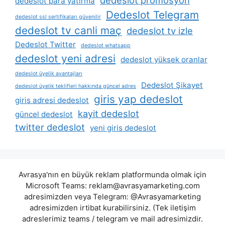
dedeslot promosyon
dedeslot para yatirma
Dedeslot Telegram
dedeslot ssl sertifikaları güvenilir
dedeslot tv canli maç
dedeslot tv izle
Dedeslot Twitter
dedeslot whatsapp
dedeslot yeni adresi
dedeslot yüksek oranlar
dedeslot üyelik avantajları
Dedeslot Şikayet
dedeslot üyelik teklifleri hakkında güncel adres
giris yap dedeslot
giris adresi dedeslot
kayit dedeslot
güncel dedeslot
twitter dedeslot
yeni giris dedeslot
Avrasya'nın en büyük reklam platformunda olmak için
Microsoft Teams:
reklam@avrasyamarketing.com
adresimizden veya Telegram: @Avrasyamarketing
adresimizden irtibat kurabilirsiniz. (Tek iletişim
adreslerimiz teams / telegram ve mail adresimizdir.