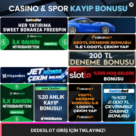
×
DEDESLOT GİRİŞ İÇİN TIKLAYINIZ!