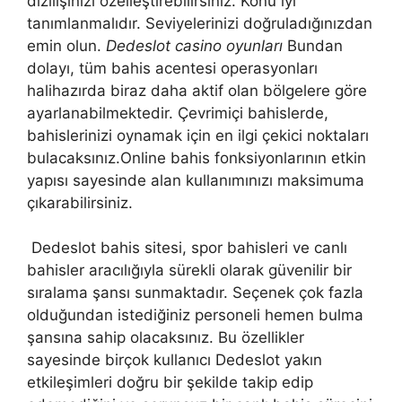
dizilişinizi özelleştirebilirsiniz. Konu iyi
tanımlanmalıdır. Seviyelerinizi doğruladığınızdan
emin olun.
Dedeslot casino oyunları
Bundan
dolayı, tüm bahis acentesi operasyonları
halihazırda biraz daha aktif olan bölgelere göre
ayarlanabilmektedir. Çevrimiçi bahislerde,
bahislerinizi oynamak için en ilgi çekici noktaları
bulacaksınız.Online bahis fonksiyonlarının etkin
yapısı sayesinde alan kullanımınızı maksimuma
çıkarabilirsiniz.
Dedeslot bahis sitesi, spor bahisleri ve canlı
bahisler aracılığıyla sürekli olarak güvenilir bir
sıralama şansı sunmaktadır. Seçenek çok fazla
olduğundan istediğiniz personeli hemen bulma
şansına sahip olacaksınız. Bu özellikler
sayesinde birçok kullanıcı Dedeslot yakın
etkileşimleri doğru bir şekilde takip edip