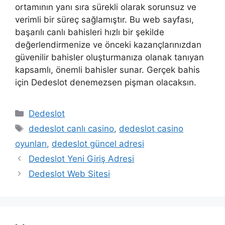
ortamının yanı sıra sürekli olarak sorunsuz ve
verimli bir süreç sağlamıştır. Bu web sayfası,
başarılı canlı bahisleri hızlı bir şekilde
değerlendirmenize ve önceki kazançlarınızdan
güvenilir bahisler oluşturmanıza olanak tanıyan
kapsamlı, önemli bahisler sunar. Gerçek bahis
için Dedeslot denemezsen pişman olacaksın.
Kategoriler
Dedeslot
Etiketler
dedeslot canlı casino
,
dedeslot casino
oyunları
,
dedeslot güncel adresi
Dedeslot Yeni Giriş Adresi
Dedeslot Web Sitesi