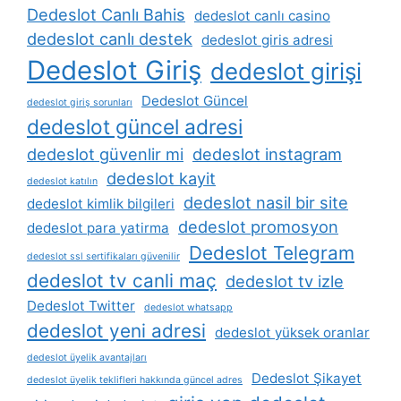
Dedeslot Canlı Bahis
dedeslot canlı casino
dedeslot canlı destek
dedeslot giris adresi
Dedeslot Giriş
dedeslot girişi
Dedeslot Güncel
dedeslot giriş sorunları
dedeslot güncel adresi
dedeslot güvenlir mi
dedeslot instagram
dedeslot kayit
dedeslot katılın
dedeslot nasil bir site
dedeslot kimlik bilgileri
dedeslot promosyon
dedeslot para yatirma
Dedeslot Telegram
dedeslot ssl sertifikaları güvenilir
dedeslot tv canli maç
dedeslot tv izle
Dedeslot Twitter
dedeslot whatsapp
dedeslot yeni adresi
dedeslot yüksek oranlar
dedeslot üyelik avantajları
Dedeslot Şikayet
dedeslot üyelik teklifleri hakkında güncel adres