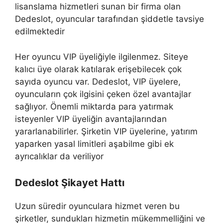
lisanslama hizmetleri sunan bir firma olan
Dedeslot, oyuncular tarafından şiddetle tavsiye
edilmektedir
Her oyuncu VIP üyeliğiyle ilgilenmez. Siteye
kalıcı üye olarak katılarak erişebilecek çok
sayıda oyuncu var. Dedeslot, VIP üyelere,
oyuncuların çok ilgisini çeken özel avantajlar
sağlıyor. Önemli miktarda para yatırmak
isteyenler VIP üyeliğin avantajlarından
yararlanabilirler. Şirketin VIP üyelerine, yatırım
yaparken yasal limitleri aşabilme gibi ek
ayrıcalıklar da veriliyor
Dedeslot Şikayet Hattı
Uzun süredir oyunculara hizmet veren bu
şirketler, sundukları hizmetin mükemmelliğini ve