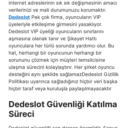
internet adreslerinin sık sık değişmesinin amacı
verilerinizi ve mali durumunuzu korumaktır.
Dedeslot
Pek çok firma, oyuncuların VIP
üyeleriyle etkileşime girmesini yasaklıyor.
Dedeslot VIP üyeliği oyuncuların sınırlarını
aşmasına olanak tanır ve Şikayet Hattı
oyunculara her türlü sorunda yardımcı olur. Bu
hat, herhangi bir oyuncunun herhangi bir
sorununu çözmek için müşteri temsilcisine
ulaşma sürecini kolaylaştırır. Her şirket oyuncu
desteğini aynı şekilde sağlamazDedeslot Gizlilik
Politikası uyarınca sağladığınız hiçbir veri başka
hiçbir taraf veya kuruluşla paylaşılmayacaktır
Dedeslot Güvenliği Katılma
Süreci