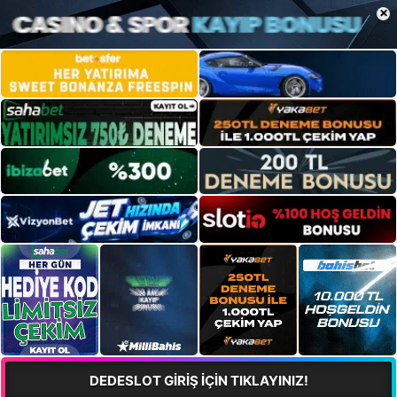
×
DEDESLOT GİRİŞ İÇİN TIKLAYINIZ!