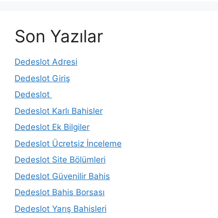
Son Yazılar
Dedeslot Adresi
Dedeslot Giriş
Dedeslot
Dedeslot Karlı Bahisler
Dedeslot Ek Bilgiler
Dedeslot Ücretsiz İnceleme
Dedeslot Site Bölümleri
Dedeslot Güvenilir Bahis
Dedeslot Bahis Borsası
Dedeslot Yarış Bahisleri