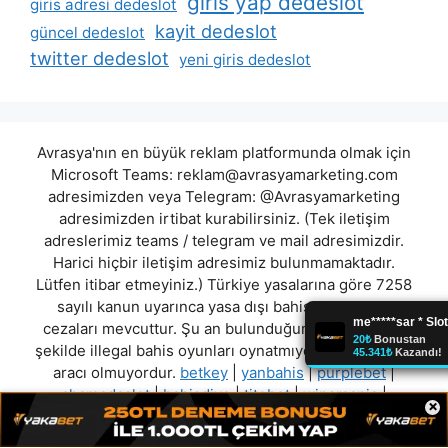
giris yap dedeslot
giris adresi dedeslot
kayit dedeslot
güncel dedeslot
twitter dedeslot
yeni giris dedeslot
Avrasya'nın en büyük reklam platformunda olmak için
Microsoft Teams:
reklam@avrasyamarketing.com
adresimizden veya Telegram: @Avrasyamarketing
adresimizden irtibat kurabilirsiniz. (Tek iletişim
adreslerimiz teams / telegram ve mail adresimizdir.
Harici hiçbir iletişim adresimiz bulunmamaktadır.
Lütfen itibar etmeyiniz.) Türkiye yasalarına göre 7258
sayılı kanun uyarınca yasa dışı bahis oynamanın
cezaları mevcuttur. Şu an bulunduğunuz site hiç bir
şekilde illegal bahis oyunları oynatmıyor ve oynamaya
aracı olmuyordur.
betkey
|
yanbahis
|
purplebet
|
chamadaslot
|
bahisdiyo
|
titobet
|
winsmania
|
×
betzmark