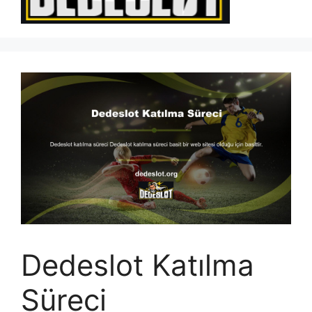
Dedeslot Katılma
Süreci