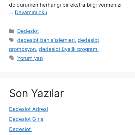
doldururken herhangi bir ekstra bilgi vermenizi
…
Devamını oku
Kategoriler
Dedeslot
Etiketler
dedeslot bahis i̇şlemleri
,
dedeslot
promosyon
,
dedeslot üyelik programı
Yorum yap
Son Yazılar
Dedeslot Adresi
Dedeslot Giriş
Dedeslot