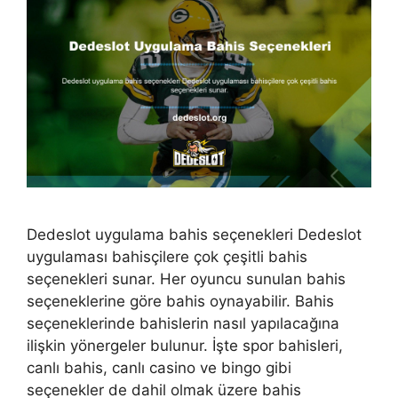
Dedeslot uygulama bahis seçenekleri Dedeslot
uygulaması bahisçilere çok çeşitli bahis
seçenekleri sunar. Her oyuncu sunulan bahis
seçeneklerine göre bahis oynayabilir. Bahis
seçeneklerinde bahislerin nasıl yapılacağına
ilişkin yönergeler bulunur. İşte spor bahisleri,
canlı bahis, canlı casino ve bingo gibi
seçenekler de dahil olmak üzere bahis