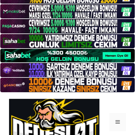
İçeriğe
atla
Menü