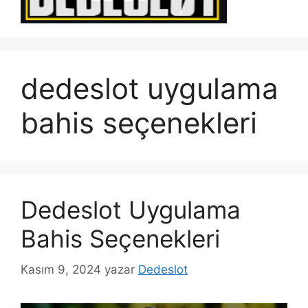
dedeslot uygulama
bahis seçenekleri
Dedeslot Uygulama
Bahis Seçenekleri
Kasım 9, 2024
yazar
Dedeslot