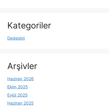
Kategoriler
Dedeslot
Arşivler
Haziran 2026
Ekim 2025
Eylül 2025
Haziran 2025