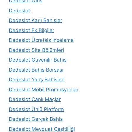
Dedeslot Giriş
Dedeslot
Dedeslot Karlı Bahisler
Dedeslot Ek Bilgiler
Dedeslot Ücretsiz İnceleme
Dedeslot Site Bölümleri
Dedeslot Güvenilir Bahis
Dedeslot Bahis Borsası
Dedeslot Yarış Bahisleri
Dedeslot Mobil Promosyonlar
Dedeslot Canlı Maçlar
Dedeslot Ünlü Platform
Dedeslot Gerçek Bahis
Dedeslot Mevduat Çeşitliliği