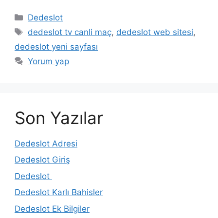
Kategoriler
Dedeslot
Etiketler
dedeslot tv canli maç
,
dedeslot web sitesi
,
dedeslot yeni sayfası
Yorum yap
Son Yazılar
Dedeslot Adresi
Dedeslot Giriş
Dedeslot
Dedeslot Karlı Bahisler
Dedeslot Ek Bilgiler