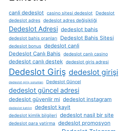
canli dedeslot
casino sitesi dedeslot
Dedeslot
dedeslot adres
dedeslot adres değişikliği
Dedeslot Adresi
dedeslot bahis
Dedeslot Bahis Sitesi
dedeslot bahis oranları
dedeslot canli
dedeslot bonus
Dedeslot Canlı Bahis
dedeslot canlı casino
dedeslot canlı destek
dedeslot giris adresi
Dedeslot Giriş
dedeslot girişi
Dedeslot Güncel
dedeslot giriş sorunları
dedeslot güncel adresi
dedeslot güvenlir mi
dedeslot instagram
dedeslot kayit
dedeslot katılın
dedeslot nasil bir site
dedeslot kimlik bilgileri
dedeslot promosyon
dedeslot para yatirma