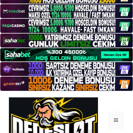
İçeriğe
atla
Menü