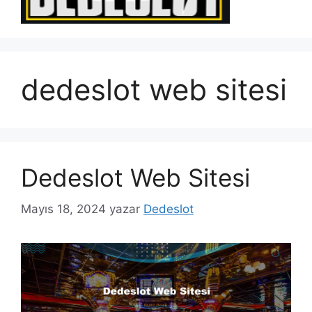
dedeslot web sitesi
Dedeslot Web Sitesi
Mayıs 18, 2024
yazar
Dedeslot