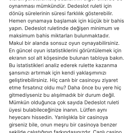
oynanması mümkündür. Dedeslot ruleti için
dönüş sürelerinin süresi farklılık gösterebilir.
Hemen oynamaya başlamak için küçük bir bahis
yapın. Dedeslot ruletinde değişen minimum ve
maksimum bahis miktarları bulunmaktadır.
Makul bir alanda sonsuz oyun oynayabilirsiniz.
En güncel oyun istatistiklerini görüntülemek için
ekranın sol alt köşesinde bulunan tabloya bakın.
Bu istatistikleri analiz ederek rulette kazanma
şansınızı artırmak için kendi yaklaşımınızı
geliştirebilirsiniz. Hiç canlı bir casinoyu ziyaret
etme fırsatınız oldu mu? Daha önce bu yere hiç
gitmediyseniz bu alışılmadık bir durum değil.
Mümkün olduğunca çok sayıda Dedeslot ruleti
üyesi bulabileceğinize inanın. Lütfen aynı
heyecanı hissedin. Yanlışlıkla bir casinoya
girseniz bile, onun meşru bir casinoya benzer
şekilde çalıştığının farkındasınızdır. Canlı casino