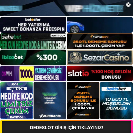
×
DEDESLOT GİRİŞ İÇİN TIKLAYINIZ!