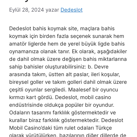
Eylül 28, 2024
yazar
Dedeslot
Dedeslot bahis koymak site, maçlara bahis
koymak için birden fazla seçenek sunarak hem
amatör liglerde hem de yerel büyük ligde bahis
oynamanıza olanak tanır. Ek olarak, aşağıdakiler
de dahil olmak üzere değişen bahis miktarlarına
sahip bahisler oluşturabilirsiniz: b. Devre
arasında takım, üstten alt paslar, ileri koşular,
bireysel goller ve takım golleri dahil olmak üzere
çeşitli oyunlar sergiledi. Maalesef bir oyuncu
kırmızı kart gördü. Dedeslot, mobil casino
endüstrisinde oldukça popüler bir oyundur.
Odaların tasarımı farklılık göstermektedir ve
kurallar biraz farklılık göstermektedir. Dedeslot
Mobil Casino’daki tüm rulet odaları Türkçe
olarak yürütülürken, bazılarının diğer dillerde de