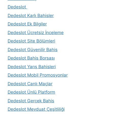
Dedeslot
Dedeslot Karlı Bahisler
Dedeslot Ek Bilgiler
Dedeslot Ücretsiz İnceleme
Dedeslot Site Bölümleri
Dedeslot Güvenilir Bahis
Dedeslot Bahis Borsası
Dedeslot Yarış Bahisleri
Dedeslot Mobil Promosyonlar
Dedeslot Canlı Maçlar
Dedeslot Ünlü Platform
Dedeslot Gerçek Bahis
Dedeslot Mevduat Çeşitliliği