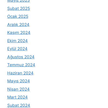
Mayıs 2025
Şubat 2025
Ocak 2025
Aralık 2024
Kasım 2024
Ekim 2024
Eylül 2024
Ağustos 2024
Temmuz 2024
Haziran 2024
Mayıs 2024
Nisan 2024
Mart 2024
Şubat 2024