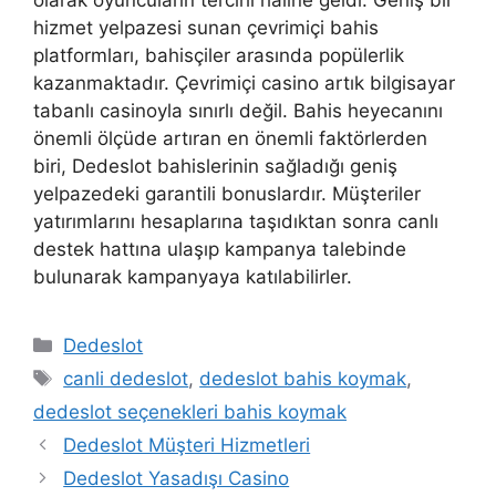
hizmet yelpazesi sunan çevrimiçi bahis
platformları, bahisçiler arasında popülerlik
kazanmaktadır. Çevrimiçi casino artık bilgisayar
tabanlı casinoyla sınırlı değil. Bahis heyecanını
önemli ölçüde artıran en önemli faktörlerden
biri, Dedeslot bahislerinin sağladığı geniş
yelpazedeki garantili bonuslardır. Müşteriler
yatırımlarını hesaplarına taşıdıktan sonra canlı
destek hattına ulaşıp kampanya talebinde
bulunarak kampanyaya katılabilirler.
Kategoriler
Dedeslot
Etiketler
canli dedeslot
,
dedeslot bahis koymak
,
dedeslot seçenekleri bahis koymak
Dedeslot Müşteri Hizmetleri
Dedeslot Yasadışı Casino