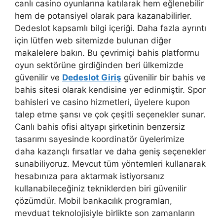
canlı casino oyunlarına katılarak hem eğlenebilir
hem de potansiyel olarak para kazanabilirler.
Dedeslot kapsamlı bilgi içeriği. Daha fazla ayrıntı
için lütfen web sitemizde bulunan diğer
makalelere bakın. Bu çevrimiçi bahis platformu
oyun sektörüne girdiğinden beri ülkemizde
güvenilir ve
Dedeslot Giriş
güvenilir bir bahis ve
bahis sitesi olarak kendisine yer edinmiştir. Spor
bahisleri ve casino hizmetleri, üyelere kupon
talep etme şansı ve çok çeşitli seçenekler sunar.
Canlı bahis ofisi altyapı şirketinin benzersiz
tasarımı sayesinde koordinatör üyelerimize
daha kazançlı fırsatlar ve daha geniş seçenekler
sunabiliyoruz. Mevcut tüm yöntemleri kullanarak
hesabınıza para aktarmak istiyorsanız
kullanabileceğiniz tekniklerden biri güvenilir
çözümdür. Mobil bankacılık programları,
mevduat teknolojisiyle birlikte son zamanların