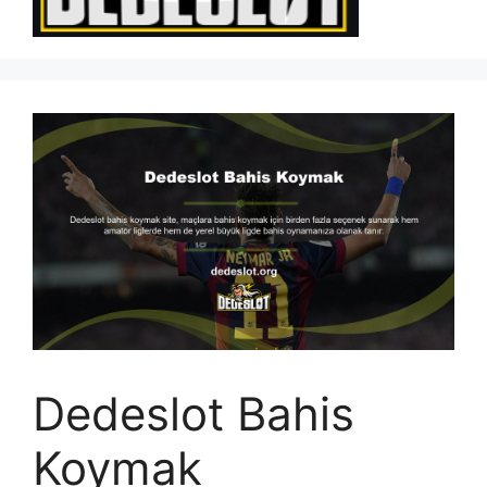
Dedeslot Bahis
Koymak