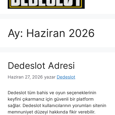
Ay:
Haziran 2026
Dedeslot Adresi
Haziran 27, 2026
yazar
Dedeslot
Dedeslot tüm bahis ve oyun seçeneklerinin
keyfini çıkarmanız için güvenli bir platform
sağlar. Dedeslot kullanıcılarının yorumları sitenin
memnuniyet düzeyi hakkında fikir verebilir.