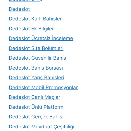
Dedeslot
Dedeslot Karlı Bahisler
Dedeslot Ek Bilgiler
Dedeslot Ücretsiz İnceleme
Dedeslot Site Bölümleri
Dedeslot Güvenilir Bahis
Dedeslot Bahis Borsası
Dedeslot Yarış Bahisleri
Dedeslot Mobil Promosyonlar
Dedeslot Canlı Maçlar
Dedeslot Ünlü Platform
Dedeslot Gerçek Bahis
Dedeslot Mevduat Çeşitliliği