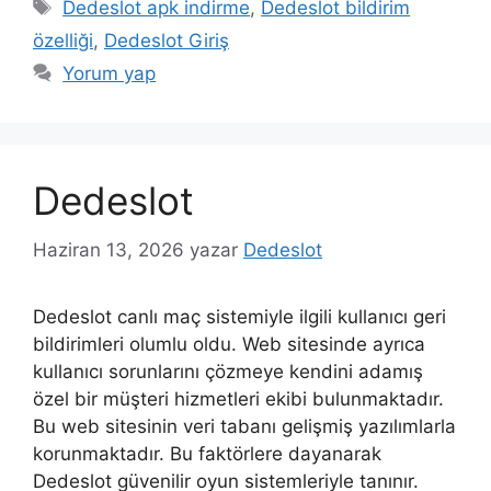
Etiketler
Dedeslot apk indirme
,
Dedeslot bildirim
özelliği
,
Dedeslot Giriş
Yorum yap
Dedeslot
Haziran 13, 2026
yazar
Dedeslot
Dedeslot canlı maç sistemiyle ilgili kullanıcı geri
bildirimleri olumlu oldu. Web sitesinde ayrıca
kullanıcı sorunlarını çözmeye kendini adamış
özel bir müşteri hizmetleri ekibi bulunmaktadır.
Bu web sitesinin veri tabanı gelişmiş yazılımlarla
korunmaktadır. Bu faktörlere dayanarak
Dedeslot güvenilir oyun sistemleriyle tanınır.