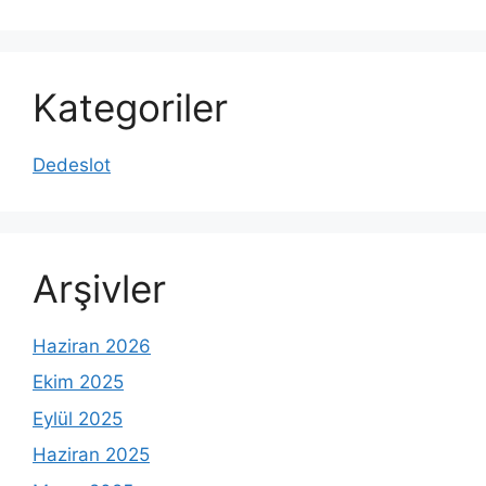
Kategoriler
Dedeslot
Arşivler
Haziran 2026
Ekim 2025
Eylül 2025
Haziran 2025