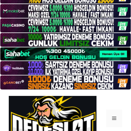
İçeriğe
atla
Menü