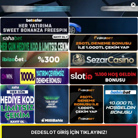
×
DEDESLOT GİRİŞ İÇİN TIKLAYINIZ!