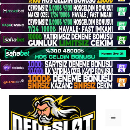
İçeriğe
atla
Menü