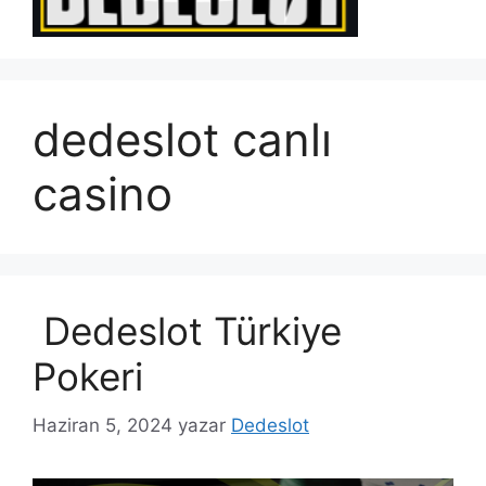
dedeslot canlı
casino
Dedeslot Türkiye
Pokeri
Haziran 5, 2024
yazar
Dedeslot