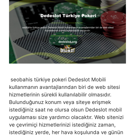
seobahis türkiye pokeri Dedeslot Mobili
kullanmanın avantajlarından biri de web sitesi
hizmetlerinin sürekli kullanılabilir olmasıdır.
Bulunduğunuz konum veya siteye erişmek
istediğiniz saat ne olursa olsun Dedeslot mobil
uygulaması size yardımcı olacaktır. Web sitenizi
ve çevrimiçi hizmetlerinizi istediğiniz zaman,
istediğiniz yerde, her hava koşulunda ve günün