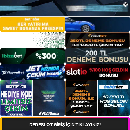
×
DEDESLOT GİRİŞ İÇİN TIKLAYINIZ!