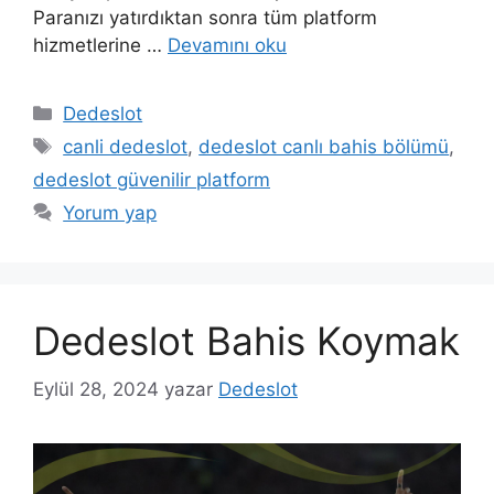
Paranızı yatırdıktan sonra tüm platform
hizmetlerine …
Devamını oku
Kategoriler
Dedeslot
Etiketler
canli dedeslot
,
dedeslot canlı bahis bölümü
,
dedeslot güvenilir platform
Yorum yap
Dedeslot Bahis Koymak
Eylül 28, 2024
yazar
Dedeslot