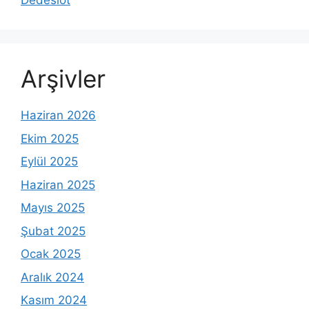
Dedeslot
Arşivler
Haziran 2026
Ekim 2025
Eylül 2025
Haziran 2025
Mayıs 2025
Şubat 2025
Ocak 2025
Aralık 2024
Kasım 2024