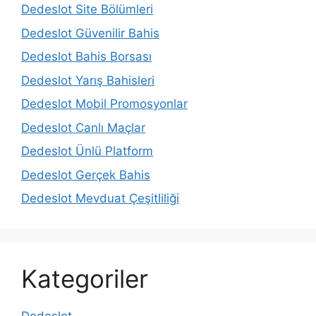
Dedeslot Site Bölümleri
Dedeslot Güvenilir Bahis
Dedeslot Bahis Borsası
Dedeslot Yarış Bahisleri
Dedeslot Mobil Promosyonlar
Dedeslot Canlı Maçlar
Dedeslot Ünlü Platform
Dedeslot Gerçek Bahis
Dedeslot Mevduat Çeşitliliği
Kategoriler