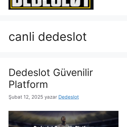
canli dedeslot
Dedeslot Güvenilir
Platform
Şubat 12, 2025
yazar
Dedeslot