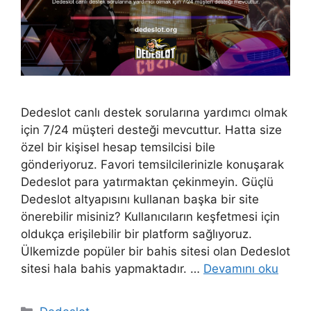
Dedeslot canlı destek sorularına yardımcı olmak
için 7/24 müşteri desteği mevcuttur. Hatta size
özel bir kişisel hesap temsilcisi bile
gönderiyoruz. Favori temsilcilerinizle konuşarak
Dedeslot para yatırmaktan çekinmeyin. Güçlü
Dedeslot altyapısını kullanan başka bir site
önerebilir misiniz? Kullanıcıların keşfetmesi için
oldukça erişilebilir bir platform sağlıyoruz.
Ülkemizde popüler bir bahis sitesi olan Dedeslot
sitesi hala bahis yapmaktadır. …
Devamını oku
Kategoriler