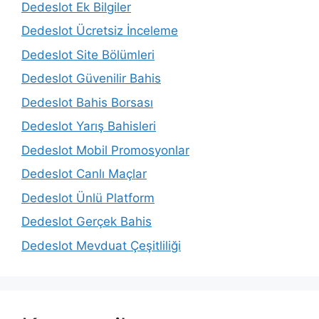
Dedeslot Ek Bilgiler
Dedeslot Ücretsiz İnceleme
Dedeslot Site Bölümleri
Dedeslot Güvenilir Bahis
Dedeslot Bahis Borsası
Dedeslot Yarış Bahisleri
Dedeslot Mobil Promosyonlar
Dedeslot Canlı Maçlar
Dedeslot Ünlü Platform
Dedeslot Gerçek Bahis
Dedeslot Mevduat Çeşitliliği