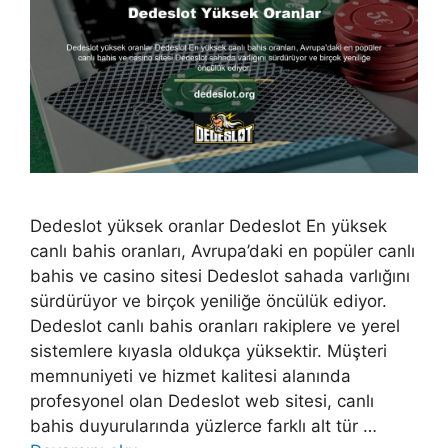
Dedeslot yüksek oranlar Dedeslot En yüksek
canlı bahis oranları, Avrupa’daki en popüler canlı
bahis ve casino sitesi Dedeslot sahada varlığını
sürdürüyor ve birçok yeniliğe öncülük ediyor.
Dedeslot canlı bahis oranları rakiplere ve yerel
sistemlere kıyasla oldukça yüksektir. Müşteri
memnuniyeti ve hizmet kalitesi alanında
profesyonel olan Dedeslot web sitesi, canlı
bahis duyurularında yüzlerce farklı alt tür …