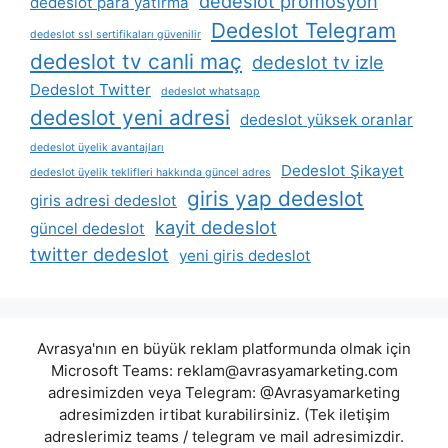
dedeslot promosyon
dedeslot para yatirma
Dedeslot Telegram
dedeslot ssl sertifikaları güvenilir
dedeslot tv canli maç
dedeslot tv izle
Dedeslot Twitter
dedeslot whatsapp
dedeslot yeni adresi
dedeslot yüksek oranlar
dedeslot üyelik avantajları
Dedeslot Şikayet
dedeslot üyelik teklifleri hakkında güncel adres
giris yap dedeslot
giris adresi dedeslot
kayit dedeslot
güncel dedeslot
twitter dedeslot
yeni giris dedeslot
Avrasya'nın en büyük reklam platformunda olmak için
Microsoft Teams:
reklam@avrasyamarketing.com
adresimizden veya Telegram: @Avrasyamarketing
adresimizden irtibat kurabilirsiniz. (Tek iletişim
adreslerimiz teams / telegram ve mail adresimizdir.