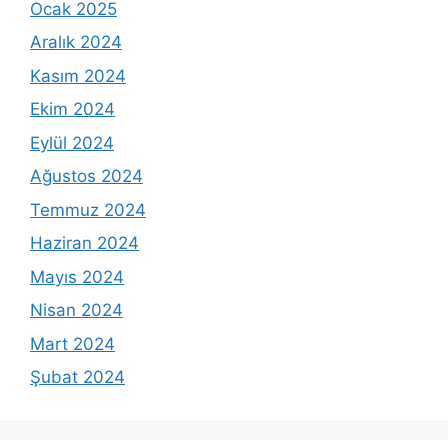
Ocak 2025
Aralık 2024
Kasım 2024
Ekim 2024
Eylül 2024
Ağustos 2024
Temmuz 2024
Haziran 2024
Mayıs 2024
Nisan 2024
Mart 2024
Şubat 2024