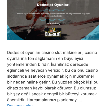
Dedeslot oyunları casino slot makineleri, casino
oyunlarına fon sağlamanın en büyüleyici
yöntemlerinden biridir. İnanılmaz derecede
eğlenceli ve heyecan vericidir, bu da onu casino
slotlarında saatlerce oynamak için mükemmel
bir neden haline getirir. Bu yüzden birçok kişi bu
cihazı zaman kaybı olarak görüyor. Bu olumsuz
bir şey değil ancak dengeli bir bütçeyi korumak
önemlidir. Harcamalarınızı planlamayı …
Devamını oku