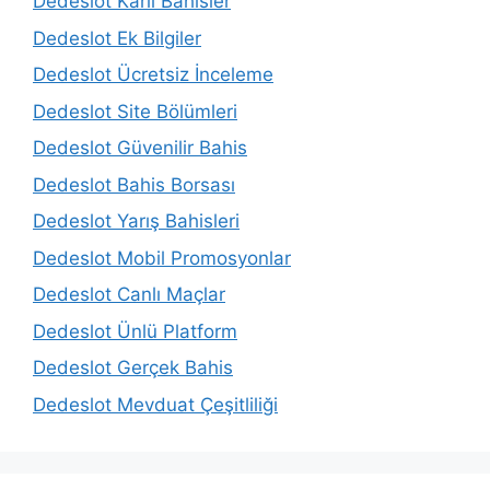
Dedeslot Karlı Bahisler
Dedeslot Ek Bilgiler
Dedeslot Ücretsiz İnceleme
Dedeslot Site Bölümleri
Dedeslot Güvenilir Bahis
Dedeslot Bahis Borsası
Dedeslot Yarış Bahisleri
Dedeslot Mobil Promosyonlar
Dedeslot Canlı Maçlar
Dedeslot Ünlü Platform
Dedeslot Gerçek Bahis
Dedeslot Mevduat Çeşitliliği