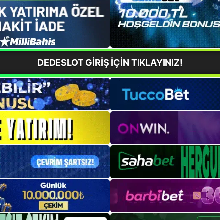
DEDESLOT GİRİŞ İÇİN TIKLAYINIZ!