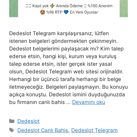
Dedeslot Telegram karşılaşırsanız, lütfen
istenen belgeleri göndermekten çekinmeyin.
Dedeslot belgelerimi paylaşacak mı? Kim talep
ederse etsin, hangi kişi, kurum veya kuruluş
talep ederse etsin, ister gerçek ister yasal
olsun, Dedeslot Telegram web sitesi orijinaldir.
Herhangi bir üçüncü tarafa herhangi bir belge
iletmeyeceğiz. Belgeleri paylaşmayın. Bu konuyu
açıkça konuştu. Dedeslot ismini duyduğunuzda
bu firmanın canlı bahis …
Devamını oku
Kategoriler
Dedeslot
Etiketler
Dedeslot Canlı Bahis
,
Dedeslot Telegram