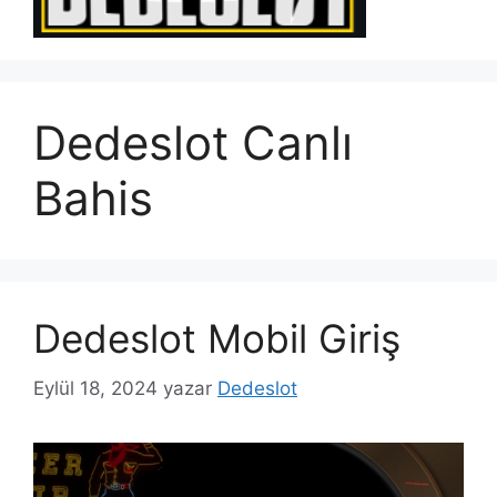
Dedeslot Canlı
Bahis
Dedeslot Mobil Giriş
Eylül 18, 2024
yazar
Dedeslot