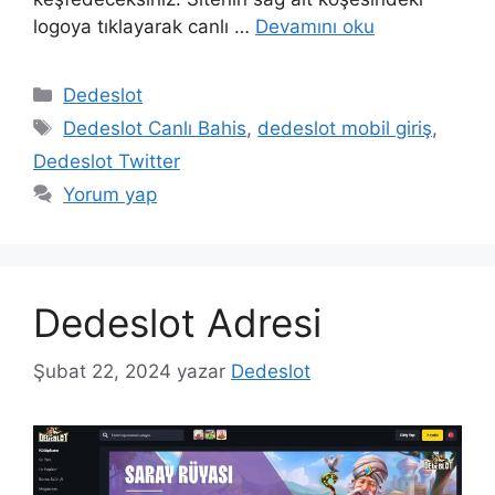
logoya tıklayarak canlı …
Devamını oku
Kategoriler
Dedeslot
Etiketler
Dedeslot Canlı Bahis
,
dedeslot mobil giriş
,
Dedeslot Twitter
Yorum yap
Dedeslot Adresi
Şubat 22, 2024
yazar
Dedeslot