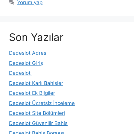
Yorum yap
Son Yazılar
Dedeslot Adresi
Dedeslot Giriş
Dedeslot
Dedeslot Karlı Bahisler
Dedeslot Ek Bilgiler
Dedeslot Ücretsiz İnceleme
Dedeslot Site Bölümleri
Dedeslot Güvenilir Bahis
Dedeslot Bahis Borsası