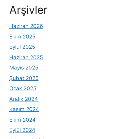
Arşivler
Haziran 2026
Ekim 2025
Eylül 2025
Haziran 2025
Mayıs 2025
Şubat 2025
Ocak 2025
Aralık 2024
Kasım 2024
Ekim 2024
Eylül 2024