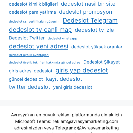
dedeslot nasil bir site
dedeslot kimlik bilgileri
dedeslot promosyon
dedeslot para yatirma
Dedeslot Telegram
dedeslot ssl sertifikaları güvenilir
dedeslot tv canli maç
dedeslot tv izle
Dedeslot Twitter
dedeslot whatsapp
dedeslot yeni adresi
dedeslot yüksek oranlar
dedeslot üyelik avantajları
Dedeslot Şikayet
dedeslot üyelik teklifleri hakkında güncel adres
giris yap dedeslot
giris adresi dedeslot
kayit dedeslot
güncel dedeslot
twitter dedeslot
yeni giris dedeslot
Avrasya'nın en büyük reklam platformunda olmak için
Microsoft Teams:
reklam@avrasyamarketing.com
adresimizden veya Telegram: @Avrasyamarketing