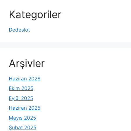
Kategoriler
Dedeslot
Arşivler
Haziran 2026
Ekim 2025
Eylül 2025
Haziran 2025
Mayıs 2025
Şubat 2025