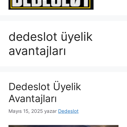
dedeslot üyelik
avantajları
Dedeslot Üyelik
Avantajları
Mayıs 15, 2025
yazar
Dedeslot