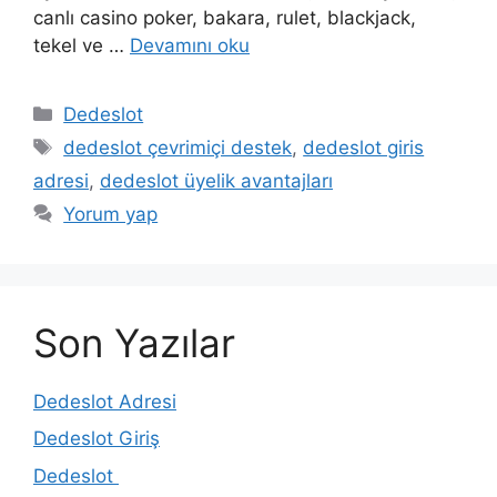
canlı casino poker, bakara, rulet, blackjack,
tekel ve …
Devamını oku
Kategoriler
Dedeslot
Etiketler
dedeslot çevrimiçi destek
,
dedeslot giris
adresi
,
dedeslot üyelik avantajları
Yorum yap
Son Yazılar
Dedeslot Adresi
Dedeslot Giriş
Dedeslot