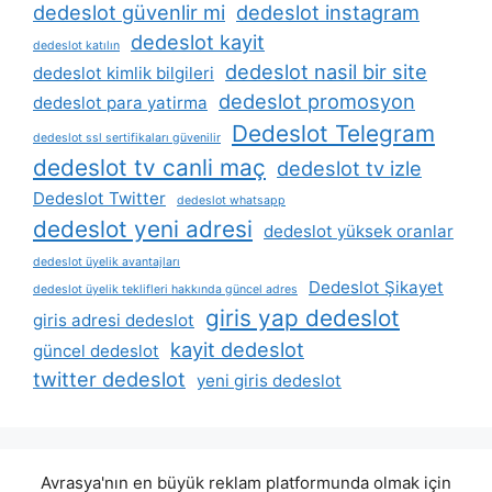
dedeslot güvenlir mi
dedeslot instagram
dedeslot kayit
dedeslot katılın
dedeslot nasil bir site
dedeslot kimlik bilgileri
dedeslot promosyon
dedeslot para yatirma
Dedeslot Telegram
dedeslot ssl sertifikaları güvenilir
dedeslot tv canli maç
dedeslot tv izle
Dedeslot Twitter
dedeslot whatsapp
dedeslot yeni adresi
dedeslot yüksek oranlar
dedeslot üyelik avantajları
Dedeslot Şikayet
dedeslot üyelik teklifleri hakkında güncel adres
giris yap dedeslot
giris adresi dedeslot
kayit dedeslot
güncel dedeslot
twitter dedeslot
yeni giris dedeslot
Avrasya'nın en büyük reklam platformunda olmak için