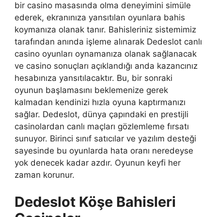
bir casino masasında olma deneyimini simüle
ederek, ekranınıza yansıtılan oyunlara bahis
koymanıza olanak tanır. Bahisleriniz sistemimiz
tarafından anında işleme alınarak Dedeslot canlı
casino oyunları oynamanıza olanak sağlanacak
ve casino sonuçları açıklandığı anda kazancınız
hesabınıza yansıtılacaktır. Bu, bir sonraki
oyunun başlamasını beklemenize gerek
kalmadan kendinizi hızla oyuna kaptırmanızı
sağlar. Dedeslot, dünya çapındaki en prestijli
casinolardan canlı maçları gözlemleme fırsatı
sunuyor. Birinci sınıf satıcılar ve yazılım desteği
sayesinde bu oyunlarda hata oranı neredeyse
yok denecek kadar azdır. Oyunun keyfi her
zaman korunur.
Dedeslot Köşe Bahisleri