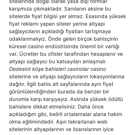
sitelerinde doğal olarak yasa dışı formlar
karşımıza çıkmaktadır. Sanılanın aksine bu
sitelerde fiyat bilgisi yer almaz. Esasında yüksek
fiyat reklamı yapan siteler yerine altyapı
sağlayıcıların açıkladığı fiyatları tartışmaya
odaklanmalıyız. Önde gelen birçok bahisçinin
küresel casino endüstrisinde önemli bir varlığı
var. Ücretler bu ofisler tarafından hesaplanır ve
altyapı sağlayıcı bu katsayıları anlaşmalı
Dedeslot köşe bahisleri casinolar
casino
sitelerine ve altyapı sağlayıcıların lokasyonlarına
dağıtır. İlgili bahis alt sayfalarında aynı fiyat
görüntülendiğinden burada da benzer bir
durumla karşı karşıyayız. Aslında yüksek ödüllü
bahislere dikkat etmelisiniz. Daha önce
açıkladığım gibi, belirli ortalamalar alana hakim
olma eğilimindedir. Aşırı tekrarlanan web
sitelerinin altyapılarının ve lisanslarının iyice