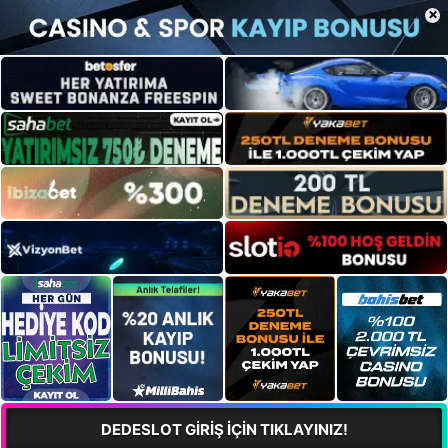
×
DEDESLOT GİRİŞ İÇİN TIKLAYINIZ!