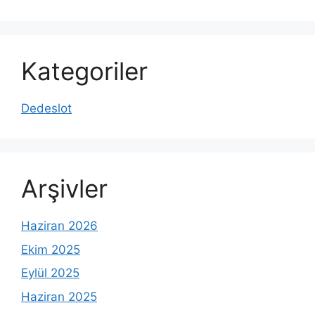
Kategoriler
Dedeslot
Arşivler
Haziran 2026
Ekim 2025
Eylül 2025
Haziran 2025