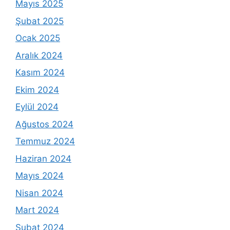
Mayıs 2025
Şubat 2025
Ocak 2025
Aralık 2024
Kasım 2024
Ekim 2024
Eylül 2024
Ağustos 2024
Temmuz 2024
Haziran 2024
Mayıs 2024
Nisan 2024
Mart 2024
Şubat 2024