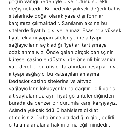
göçün varlığı nedeniyle ülke nüfusu sürekli
değişmektedir. Bu nedenle yüksek değerli bahis
sitelerinde doğal olarak yasa dışı formlar
karşımıza çıkmaktadır. Sanılanın aksine bu
sitelerde fiyat bilgisi yer almaz. Esasında yüksek
fiyat reklamı yapan siteler yerine altyapı
sağlayıcıların açıkladığı fiyatları tartışmaya
odaklanmalıyız. Önde gelen birçok bahisçinin
küresel casino endüstrisinde önemli bir varlığı
var. Ücretler bu ofisler tarafından hesaplanır ve
altyapı sağlayıcı bu katsayıları anlaşmalı
Dedeslot casino sitelerine ve altyapı
sağlayıcıların lokasyonlarına dağıtır. İlgili bahis
alt sayfalarında aynı fiyat görüntülendiğinden
burada da benzer bir durumla karşı karşıyayız.
Aslında yüksek ödüllü bahislere dikkat
etmelisiniz. Daha önce açıkladığım gibi, belirli
ortalamalar alana hakim olma eğilimindedir.