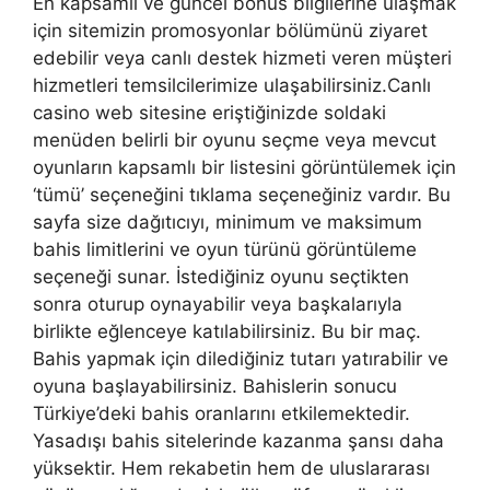
En kapsamlı ve güncel bonus bilgilerine ulaşmak
için sitemizin promosyonlar bölümünü ziyaret
edebilir veya canlı destek hizmeti veren müşteri
hizmetleri temsilcilerimize ulaşabilirsiniz.Canlı
casino web sitesine eriştiğinizde soldaki
menüden belirli bir oyunu seçme veya mevcut
oyunların kapsamlı bir listesini görüntülemek için
‘tümü’ seçeneğini tıklama seçeneğiniz vardır. Bu
sayfa size dağıtıcıyı, minimum ve maksimum
bahis limitlerini ve oyun türünü görüntüleme
seçeneği sunar. İstediğiniz oyunu seçtikten
sonra oturup oynayabilir veya başkalarıyla
birlikte eğlenceye katılabilirsiniz. Bu bir maç.
Bahis yapmak için dilediğiniz tutarı yatırabilir ve
oyuna başlayabilirsiniz. Bahislerin sonucu
Türkiye’deki bahis oranlarını etkilemektedir.
Yasadışı bahis sitelerinde kazanma şansı daha
yüksektir. Hem rekabetin hem de uluslararası