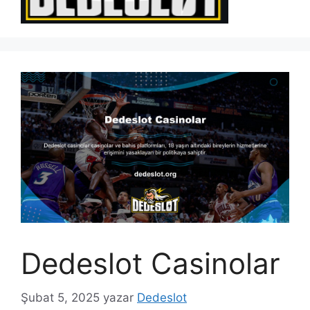
Dedeslot Casinolar
Şubat 5, 2025
yazar
Dedeslot