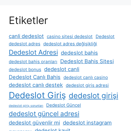
Etiketler
canli dedeslot
casino sitesi dedeslot
Dedeslot
dedeslot adres
dedeslot adres değişikliği
Dedeslot Adresi
dedeslot bahis
Dedeslot Bahis Sitesi
dedeslot bahis oranları
dedeslot canli
dedeslot bonus
Dedeslot Canlı Bahis
dedeslot canlı casino
dedeslot canlı destek
dedeslot giris adresi
Dedeslot Giriş
dedeslot girişi
Dedeslot Güncel
dedeslot giriş sorunları
dedeslot güncel adresi
dedeslot güvenlir mi
dedeslot instagram
dedeslot kayit