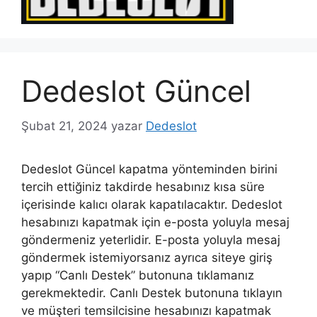
Dedeslot Güncel
Şubat 21, 2024
yazar
Dedeslot
Dedeslot Güncel kapatma yönteminden birini
tercih ettiğiniz takdirde hesabınız kısa süre
içerisinde kalıcı olarak kapatılacaktır. Dedeslot
hesabınızı kapatmak için e-posta yoluyla mesaj
göndermeniz yeterlidir. E-posta yoluyla mesaj
göndermek istemiyorsanız ayrıca siteye giriş
yapıp “Canlı Destek” butonuna tıklamanız
gerekmektedir. Canlı Destek butonuna tıklayın
ve müşteri temsilcisine hesabınızı kapatmak