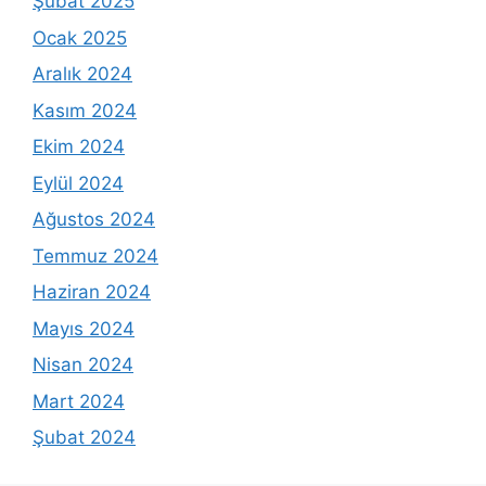
Şubat 2025
Ocak 2025
Aralık 2024
Kasım 2024
Ekim 2024
Eylül 2024
Ağustos 2024
Temmuz 2024
Haziran 2024
Mayıs 2024
Nisan 2024
Mart 2024
Şubat 2024