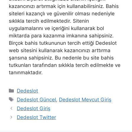
kazancınızı artırmak için kullanabilirsiniz. Bahis
siteleri kazançlı ve güvenilir olması nedeniyle
sıklıkla tercih edilmektedir. Sitenin
uygulamalarını ve içeriğini kullanarak bol
miktarda para kazanma imkanına sahipsiniz.
Birçok bahis tutkununun tercih ettiği Dedeslot
web sitesini kullanarak kazancınızı arttırma
şansına sahipsiniz. Bu nedenle bu site bahis
tutkunları tarafından sıklıkla tercih edilmekte ve
tanınmaktadır.
Kategoriler
Dedeslot
Etiketler
Dedeslot Güncel
,
Dedeslot Mevcut Giriş
Dedeslot Giriş
Dedeslot Twitter