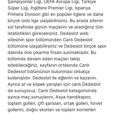
Şampiyonlar Ligi, UEFA Avrupa Ligi, Türkiye
Süper Ligi, İngiltere Premier Ligi, İspanya
Primera Division gibi en popüler liglere ve daha
birçok ünlü lige ulaşabilirsiniz. Bu arada sitenin
sol tarafında günün maçlarını ve aradığınız tüm
istatistikleri göreceksiniz. Dedeslot web
sitesinin spor bölümünden Canlı Dedeslot
bölümüne ulaşabilirsiniz ve Dedeslot birçok spor
dalında öne çıkarma fırsatı sunmaktadır. Bu
bölümde devam eden maçları takip
edebileceğiniz, sayfanın ortasında Canlı
Dedeslot bölümünün bulunması oldukça
kullanışlıdır. Dedeslot ile eğlenin ve kazanın.
Ayrıca at ve köpek yarışları için canlı Dedeslot
de sunuyoruz. Canlı Dedeslot kategorisinde
ayrıca maç sonuçlarını, Asya handikapını,
toplam golleri, çift şansları, ortak golleri, forvet
gollerini, doğru skorları ve toplam kornerleri