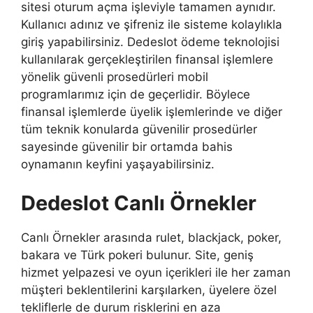
sitesi oturum açma işleviyle tamamen aynıdır.
Kullanıcı adınız ve şifreniz ile sisteme kolaylıkla
giriş yapabilirsiniz. Dedeslot ödeme teknolojisi
kullanılarak gerçekleştirilen finansal işlemlere
yönelik güvenli prosedürleri mobil
programlarımız için de geçerlidir. Böylece
finansal işlemlerde üyelik işlemlerinde ve diğer
tüm teknik konularda güvenilir prosedürler
sayesinde güvenilir bir ortamda bahis
oynamanın keyfini yaşayabilirsiniz.
Dedeslot Canlı Örnekler
Canlı Örnekler arasında rulet, blackjack, poker,
bakara ve Türk pokeri bulunur. Site, geniş
hizmet yelpazesi ve oyun içerikleri ile her zaman
müşteri beklentilerini karşılarken, üyelere özel
tekliflerle de durum risklerini en aza