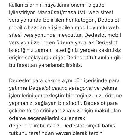
kullanıcılarının hayatlarını önemli ölçüde
iyileştiriyor. Masaüstü/masaüstü web sitesi
versiyonunda belirtilen her kategori, Dedeslot
mobil cihazdan erişilebilen mobil uyumlu web
sitesi versiyonunda mevcuttur. Dedeslot mobil
versiyon üzerinden ödeme yaparak Dedeslot
istediğiniz zaman, istediğiniz yerden kesintisiz
erişim sağlayarak diğer Dedeslot tutkunları gibi
bu fırsattan yararlanabilirsiniz.
Dedeslot para çekme aynı gün içerisinde para
yatırma
Dedeslot casino kategorisi
ve çekme
işlemlerini gerçekleştirebileceğiniz, hızlı ödeme
yapmanızı sağlayan bir sitedir. Dedeslot para
çekme taleplerini yalnızca sizin için makul olan
ödeme seçeneklerini kullanarak
değerlendirebilirsiniz. Dedeslot birçok bahis
tutkunu tarafından yaygın olarak tercih