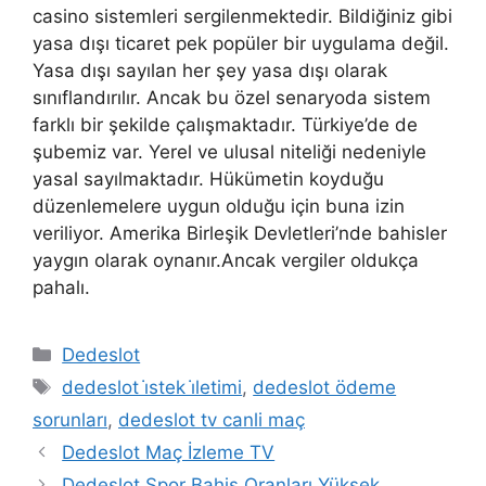
casino sistemleri sergilenmektedir. Bildiğiniz gibi
yasa dışı ticaret pek popüler bir uygulama değil.
Yasa dışı sayılan her şey yasa dışı olarak
sınıflandırılır. Ancak bu özel senaryoda sistem
farklı bir şekilde çalışmaktadır. Türkiye’de de
şubemiz var. Yerel ve ulusal niteliği nedeniyle
yasal sayılmaktadır. Hükümetin koyduğu
düzenlemelere uygun olduğu için buna izin
veriliyor. Amerika Birleşik Devletleri’nde bahisler
yaygın olarak oynanır.Ancak vergiler oldukça
pahalı.
Kategoriler
Dedeslot
Etiketler
dedeslot i̇stek i̇letimi
,
dedeslot ödeme
sorunları
,
dedeslot tv canli maç
Dedeslot Maç İzleme TV
Dedeslot Spor Bahis Oranları Yüksek