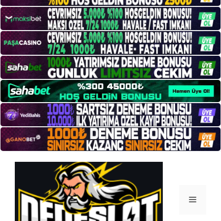
İçeriğe
atla
Menü