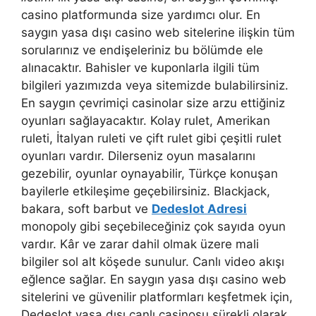
casino platformunda size yardımcı olur. En
saygın yasa dışı casino web sitelerine ilişkin tüm
sorularınız ve endişeleriniz bu bölümde ele
alınacaktır. Bahisler ve kuponlarla ilgili tüm
bilgileri yazımızda veya sitemizde bulabilirsiniz.
En saygın çevrimiçi casinolar size arzu ettiğiniz
oyunları sağlayacaktır. Kolay rulet, Amerikan
ruleti, İtalyan ruleti ve çift rulet gibi çeşitli rulet
oyunları vardır. Dilerseniz oyun masalarını
gezebilir, oyunlar oynayabilir, Türkçe konuşan
bayilerle etkileşime geçebilirsiniz. Blackjack,
bakara, soft barbut ve
Dedeslot Adresi
monopoly gibi seçebileceğiniz çok sayıda oyun
vardır. Kâr ve zarar dahil olmak üzere mali
bilgiler sol alt köşede sunulur. Canlı video akışı
eğlence sağlar. En saygın yasa dışı casino web
sitelerini ve güvenilir platformları keşfetmek için,
Dedeslot yasa dışı canlı casinosu sürekli olarak