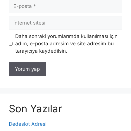
E-
posta
İnternet
sitesi
Daha sonraki yorumlarımda kullanılması için
adım, e-posta adresim ve site adresim bu
tarayıcıya kaydedilsin.
Son Yazılar
Dedeslot Adresi