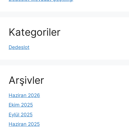
Kategoriler
Dedeslot
Arşivler
Haziran 2026
Ekim 2025
Eylül 2025
Haziran 2025