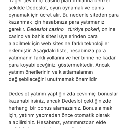
Diğer çevrimiçi casino platformlarına benzer
şekilde Dedeslot, oyun oynamak ve bahis
oynamak için ücret alır. Bu nedenle siteden para
kazanmak için hesabınıza para yatırmanız
gerekir.
Dedeslot casino türkiye pokeri
, online
casino ve bahis sitesi üyelerinden para
alabilmek için web sitesine farklı teknolojiler
eklemiştir. Aşağıdaki liste, hesabınıza para
yatırmanın farklı yollarını ve her birine ne kadar
para koyabileceğinizi göstermektedir. Ancak
yatırım önerilerinin ve kısıtlamalarının
değişebileceğini unutmamak önemlidir
Dedeslot yatırım yaptığınızda çevrimiçi bonuslar
kazanabilirsiniz, ancak Dedeslot çektiğinizde
herhangi bir bonus alamazsınız. Bonus almak
için, yatırım yapmadan önce otomatik olarak
alabilirsiniz. Hesabınız, yatırımınızdan elde