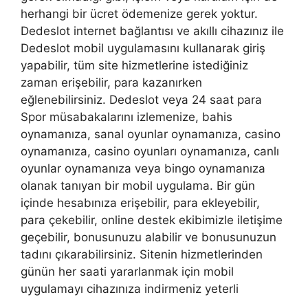
herhangi bir ücret ödemenize gerek yoktur.
Dedeslot internet bağlantısı ve akıllı cihazınız ile
Dedeslot mobil uygulamasını kullanarak giriş
yapabilir, tüm site hizmetlerine istediğiniz
zaman erişebilir, para kazanırken
eğlenebilirsiniz. Dedeslot veya 24 saat para
Spor müsabakalarını izlemenize, bahis
oynamanıza, sanal oyunlar oynamanıza, casino
oynamanıza, casino oyunları oynamanıza, canlı
oyunlar oynamanıza veya bingo oynamanıza
olanak tanıyan bir mobil uygulama. Bir gün
içinde hesabınıza erişebilir, para ekleyebilir,
para çekebilir, online destek ekibimizle iletişime
geçebilir, bonusunuzu alabilir ve bonusunuzun
tadını çıkarabilirsiniz. Sitenin hizmetlerinden
günün her saati yararlanmak için mobil
uygulamayı cihazınıza indirmeniz yeterli