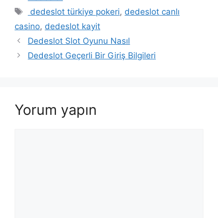
Etiketler
dedeslot türkiye pokeri
,
dedeslot canlı
casino
,
dedeslot kayit
Dedeslot Slot Oyunu Nasıl
Dedeslot Geçerli Bir Giriş Bilgileri
Yorum yapın
Yorum