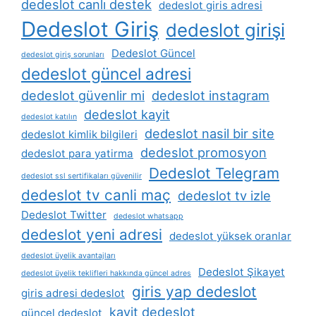
dedeslot canlı destek
dedeslot giris adresi
Dedeslot Giriş
dedeslot girişi
Dedeslot Güncel
dedeslot giriş sorunları
dedeslot güncel adresi
dedeslot güvenlir mi
dedeslot instagram
dedeslot kayit
dedeslot katılın
dedeslot nasil bir site
dedeslot kimlik bilgileri
dedeslot promosyon
dedeslot para yatirma
Dedeslot Telegram
dedeslot ssl sertifikaları güvenilir
dedeslot tv canli maç
dedeslot tv izle
Dedeslot Twitter
dedeslot whatsapp
dedeslot yeni adresi
dedeslot yüksek oranlar
dedeslot üyelik avantajları
Dedeslot Şikayet
dedeslot üyelik teklifleri hakkında güncel adres
giris yap dedeslot
giris adresi dedeslot
kayit dedeslot
güncel dedeslot