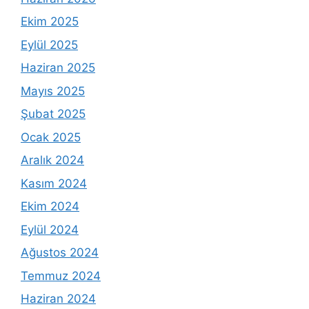
Ekim 2025
Eylül 2025
Haziran 2025
Mayıs 2025
Şubat 2025
Ocak 2025
Aralık 2024
Kasım 2024
Ekim 2024
Eylül 2024
Ağustos 2024
Temmuz 2024
Haziran 2024