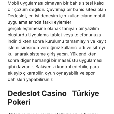
Mobil uygulaması olmayan bir bahis sitesi kalıcı
bir çözüm değildir. Çevrimiçi bir bahis sitesi olan
Dedeslot, en iyi deneyim için kullanıcıların mobil
uygulamalarında farklı eylemler
gerçekleştirmesine olanak tanıyan bir yazılım
oluşturdu Uygulama tablet veya telefonunuza
indirildikten sonra kurulumu tamamlayın ve kayıt
işlemi sırasında verdiğiniz kullanıcı adı ve şifreyi
kullanarak sisteme giriş yapın. Yüklendikten
sonra diğer herhangi bir masaüstü uygulaması
gibi davranır. Bakiyenizi kontrol edebilir, para
ekleyip çıkarabilir, oyun oynayabilir ve spor
bahisleri yapabilirsiniz
Dedeslot Casino Türkiye
Pokeri