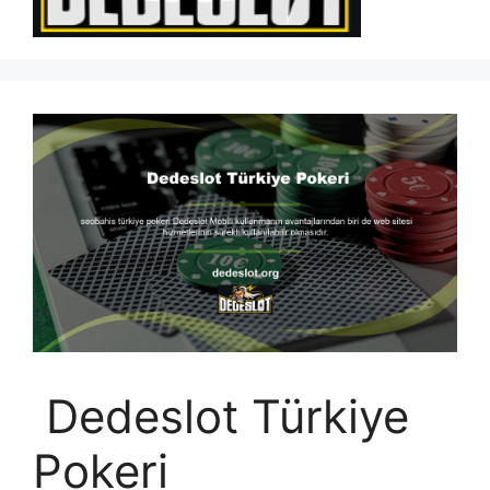
Dedeslot Türkiye
Pokeri