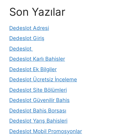
Son Yazılar
Dedeslot Adresi
Dedeslot Giriş
Dedeslot
Dedeslot Karlı Bahisler
Dedeslot Ek Bilgiler
Dedeslot Ücretsiz İnceleme
Dedeslot Site Bölümleri
Dedeslot Güvenilir Bahis
Dedeslot Bahis Borsası
Dedeslot Yarış Bahisleri
Dedeslot Mobil Promosyonlar