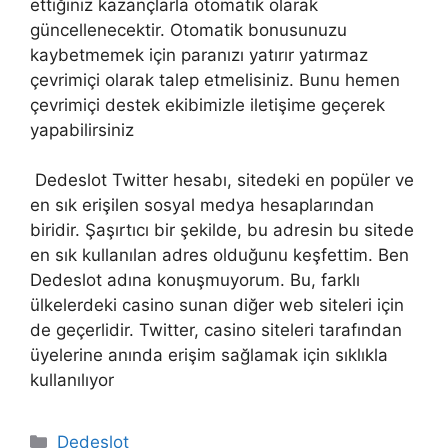
ettiğiniz kazançlarla otomatik olarak
güncellenecektir. Otomatik bonusunuzu
kaybetmemek için paranızı yatırır yatırmaz
çevrimiçi olarak talep etmelisiniz. Bunu hemen
çevrimiçi destek ekibimizle iletişime geçerek
yapabilirsiniz
Dedeslot Twitter hesabı, sitedeki en popüler ve
en sık erişilen sosyal medya hesaplarından
biridir. Şaşırtıcı bir şekilde, bu adresin bu sitede
en sık kullanılan adres olduğunu keşfettim. Ben
Dedeslot adına konuşmuyorum. Bu, farklı
ülkelerdeki casino sunan diğer web siteleri için
de geçerlidir. Twitter, casino siteleri tarafından
üyelerine anında erişim sağlamak için sıklıkla
kullanılıyor
Kategoriler
Dedeslot