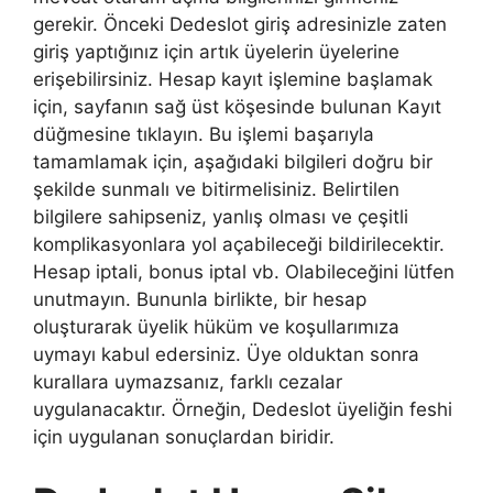
gerekir. Önceki Dedeslot giriş adresinizle zaten
giriş yaptığınız için artık üyelerin üyelerine
erişebilirsiniz. Hesap kayıt işlemine başlamak
için, sayfanın sağ üst köşesinde bulunan Kayıt
düğmesine tıklayın. Bu işlemi başarıyla
tamamlamak için, aşağıdaki bilgileri doğru bir
şekilde sunmalı ve bitirmelisiniz. Belirtilen
bilgilere sahipseniz, yanlış olması ve çeşitli
komplikasyonlara yol açabileceği bildirilecektir.
Hesap iptali, bonus iptal vb. Olabileceğini lütfen
unutmayın. Bununla birlikte, bir hesap
oluşturarak üyelik hüküm ve koşullarımıza
uymayı kabul edersiniz. Üye olduktan sonra
kurallara uymazsanız, farklı cezalar
uygulanacaktır. Örneğin, Dedeslot üyeliğin feshi
için uygulanan sonuçlardan biridir.