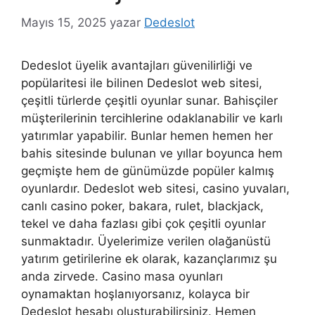
Mayıs 15, 2025
yazar
Dedeslot
Dedeslot üyelik avantajları güvenilirliği ve
popülaritesi ile bilinen Dedeslot web sitesi,
çeşitli türlerde çeşitli oyunlar sunar. Bahisçiler
müşterilerinin tercihlerine odaklanabilir ve karlı
yatırımlar yapabilir. Bunlar hemen hemen her
bahis sitesinde bulunan ve yıllar boyunca hem
geçmişte hem de günümüzde popüler kalmış
oyunlardır. Dedeslot web sitesi, casino yuvaları,
canlı casino poker, bakara, rulet, blackjack,
tekel ve daha fazlası gibi çok çeşitli oyunlar
sunmaktadır. Üyelerimize verilen olağanüstü
yatırım getirilerine ek olarak, kazançlarımız şu
anda zirvede. Casino masa oyunları
oynamaktan hoşlanıyorsanız, kolayca bir
Dedeslot hesabı oluşturabilirsiniz. Hemen