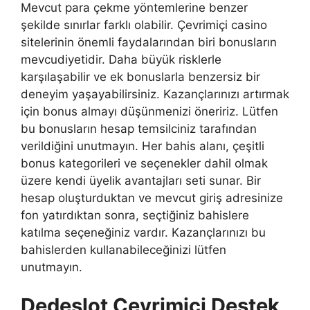
Mevcut para çekme yöntemlerine benzer
şekilde sınırlar farklı olabilir. Çevrimiçi casino
sitelerinin önemli faydalarından biri bonusların
mevcudiyetidir. Daha büyük risklerle
karşılaşabilir ve ek bonuslarla benzersiz bir
deneyim yaşayabilirsiniz. Kazançlarınızı artırmak
için bonus almayı düşünmenizi öneririz. Lütfen
bu bonusların hesap temsilciniz tarafından
verildiğini unutmayın. Her bahis alanı, çeşitli
bonus kategorileri ve seçenekler dahil olmak
üzere kendi üyelik avantajları seti sunar. Bir
hesap oluşturduktan ve mevcut giriş adresinize
fon yatırdıktan sonra, seçtiğiniz bahislere
katılma seçeneğiniz vardır. Kazançlarınızı bu
bahislerden kullanabileceğinizi lütfen
unutmayın.
Dedeslot Çevrimiçi Destek