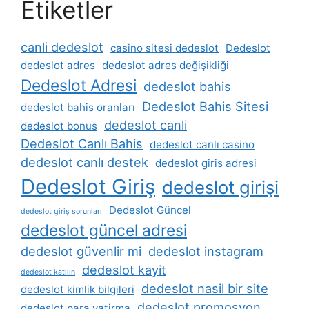
Etiketler
canli dedeslot
casino sitesi dedeslot
Dedeslot
dedeslot adres
dedeslot adres değişikliği
Dedeslot Adresi
dedeslot bahis
Dedeslot Bahis Sitesi
dedeslot bahis oranları
dedeslot canli
dedeslot bonus
Dedeslot Canlı Bahis
dedeslot canlı casino
dedeslot canlı destek
dedeslot giris adresi
Dedeslot Giriş
dedeslot girişi
Dedeslot Güncel
dedeslot giriş sorunları
dedeslot güncel adresi
dedeslot güvenlir mi
dedeslot instagram
dedeslot kayit
dedeslot katılın
dedeslot nasil bir site
dedeslot kimlik bilgileri
dedeslot promosyon
dedeslot para yatirma