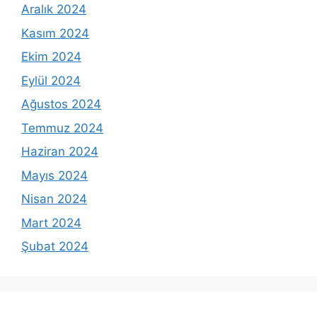
Aralık 2024
Kasım 2024
Ekim 2024
Eylül 2024
Ağustos 2024
Temmuz 2024
Haziran 2024
Mayıs 2024
Nisan 2024
Mart 2024
Şubat 2024