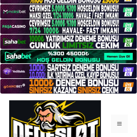
İçeriğe
atla
Menü