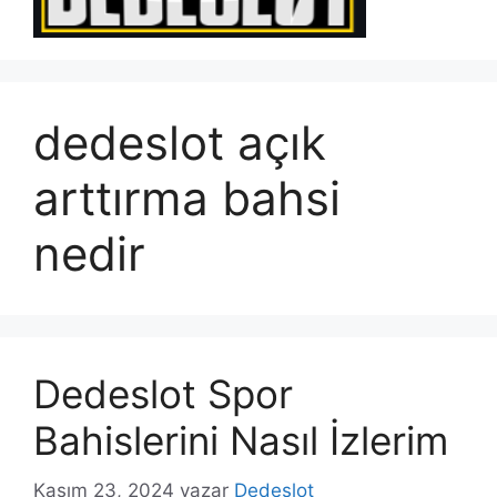
dedeslot açık
arttırma bahsi
nedir
Dedeslot Spor
Bahislerini Nasıl İzlerim
Kasım 23, 2024
yazar
Dedeslot