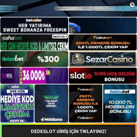
×
DEDESLOT GİRİŞ İÇİN TIKLAYINIZ!