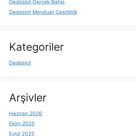
Dedeslot Gerçek Bahis
Dedeslot Mevduat Çeşitliliği
Kategoriler
Dedeslot
Arşivler
Haziran 2026
Ekim 2025
Eylül 2025