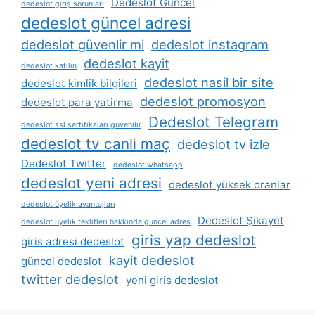
Dedeslot Güncel
dedeslot giriş sorunları
dedeslot güncel adresi
dedeslot güvenlir mi
dedeslot instagram
dedeslot kayit
dedeslot katılın
dedeslot nasil bir site
dedeslot kimlik bilgileri
dedeslot promosyon
dedeslot para yatirma
Dedeslot Telegram
dedeslot ssl sertifikaları güvenilir
dedeslot tv canli maç
dedeslot tv izle
Dedeslot Twitter
dedeslot whatsapp
dedeslot yeni adresi
dedeslot yüksek oranlar
dedeslot üyelik avantajları
Dedeslot Şikayet
dedeslot üyelik teklifleri hakkında güncel adres
giris yap dedeslot
giris adresi dedeslot
kayit dedeslot
güncel dedeslot
twitter dedeslot
yeni giris dedeslot