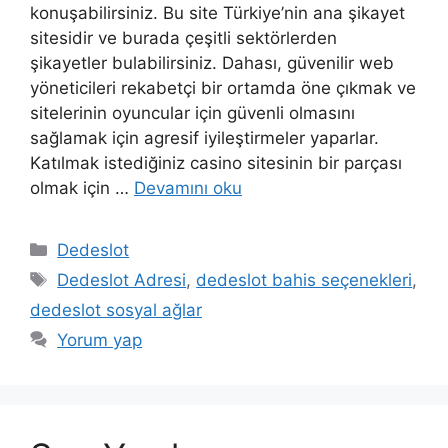
konuşabilirsiniz. Bu site Türkiye’nin ana şikayet
sitesidir ve burada çeşitli sektörlerden
şikayetler bulabilirsiniz. Dahası, güvenilir web
yöneticileri rekabetçi bir ortamda öne çıkmak ve
sitelerinin oyuncular için güvenli olmasını
sağlamak için agresif iyileştirmeler yaparlar.
Katılmak istediğiniz casino sitesinin bir parçası
olmak için …
Devamını oku
Kategoriler
Dedeslot
Etiketler
Dedeslot Adresi
,
dedeslot bahis seçenekleri
,
dedeslot sosyal ağlar
Yorum yap