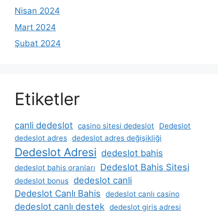
Nisan 2024
Mart 2024
Şubat 2024
Etiketler
canli dedeslot
casino sitesi dedeslot
Dedeslot
dedeslot adres
dedeslot adres değişikliği
Dedeslot Adresi
dedeslot bahis
Dedeslot Bahis Sitesi
dedeslot bahis oranları
dedeslot canli
dedeslot bonus
Dedeslot Canlı Bahis
dedeslot canlı casino
dedeslot canlı destek
dedeslot giris adresi