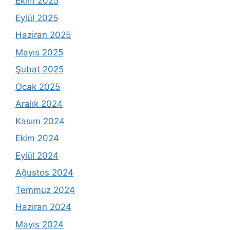
Ekim 2025
Eylül 2025
Haziran 2025
Mayıs 2025
Şubat 2025
Ocak 2025
Aralık 2024
Kasım 2024
Ekim 2024
Eylül 2024
Ağustos 2024
Temmuz 2024
Haziran 2024
Mayıs 2024