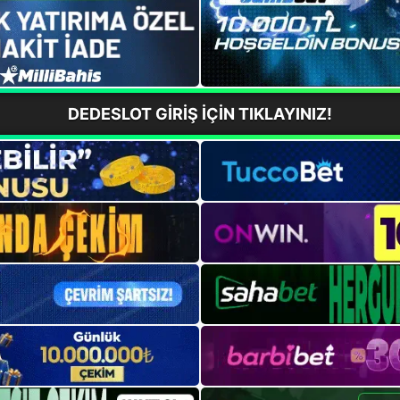
DEDESLOT GİRİŞ İÇİN TIKLAYINIZ!