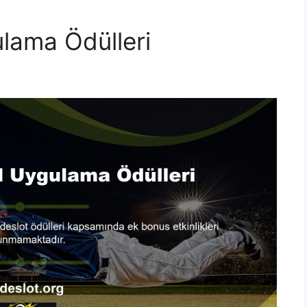
lama Ödülleri