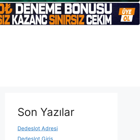
Son Yazılar
Dedeslot Adresi
Dedeslot Giriş