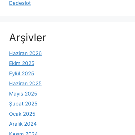
Dedeslot
Arşivler
Haziran 2026
Ekim 2025
Eylül 2025
Haziran 2025
Mayıs 2025
Şubat 2025
Ocak 2025
Aralık 2024
Kasım 2024