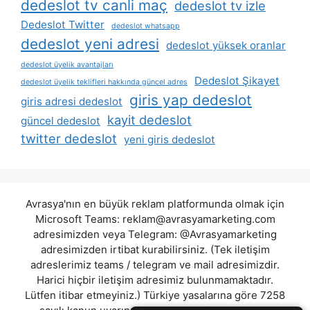
dedeslot tv canli maç
dedeslot tv izle
Dedeslot Twitter
dedeslot whatsapp
dedeslot yeni adresi
dedeslot yüksek oranlar
dedeslot üyelik avantajları
Dedeslot Şikayet
dedeslot üyelik teklifleri hakkında güncel adres
giris yap dedeslot
giris adresi dedeslot
kayit dedeslot
güncel dedeslot
twitter dedeslot
yeni giris dedeslot
Avrasya'nın en büyük reklam platformunda olmak için
Microsoft Teams:
reklam@avrasyamarketing.com
adresimizden veya Telegram: @Avrasyamarketing
adresimizden irtibat kurabilirsiniz. (Tek iletişim
adreslerimiz teams / telegram ve mail adresimizdir.
Harici hiçbir iletişim adresimiz bulunmamaktadır.
Lütfen itibar etmeyiniz.) Türkiye yasalarına göre 7258