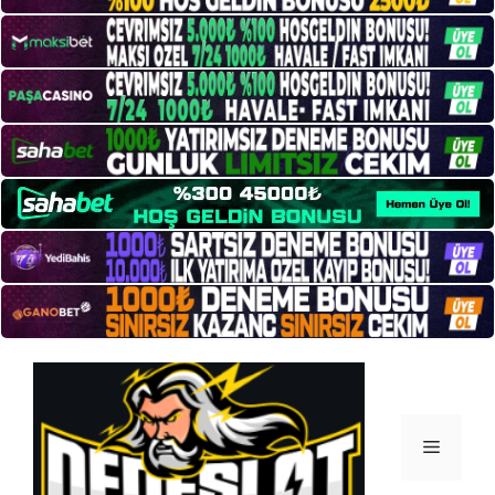
İçeriğe
atla
Menü