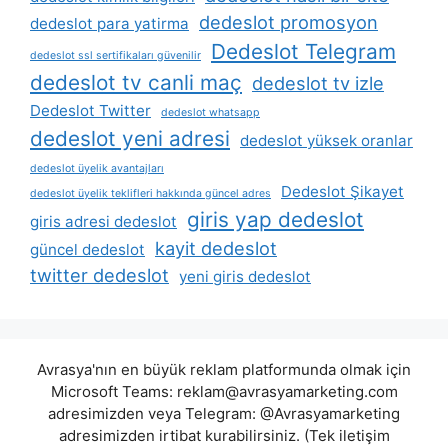
dedeslot promosyon
dedeslot para yatirma
Dedeslot Telegram
dedeslot ssl sertifikaları güvenilir
dedeslot tv canli maç
dedeslot tv izle
Dedeslot Twitter
dedeslot whatsapp
dedeslot yeni adresi
dedeslot yüksek oranlar
dedeslot üyelik avantajları
Dedeslot Şikayet
dedeslot üyelik teklifleri hakkında güncel adres
giris yap dedeslot
giris adresi dedeslot
kayit dedeslot
güncel dedeslot
twitter dedeslot
yeni giris dedeslot
Avrasya'nın en büyük reklam platformunda olmak için
Microsoft Teams:
reklam@avrasyamarketing.com
adresimizden veya Telegram: @Avrasyamarketing
adresimizden irtibat kurabilirsiniz. (Tek iletişim