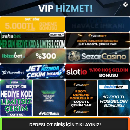
×
DEDESLOT GİRİŞ İÇİN TIKLAYINIZ!