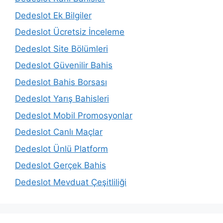
Dedeslot Ek Bilgiler
Dedeslot Ücretsiz İnceleme
Dedeslot Site Bölümleri
Dedeslot Güvenilir Bahis
Dedeslot Bahis Borsası
Dedeslot Yarış Bahisleri
Dedeslot Mobil Promosyonlar
Dedeslot Canlı Maçlar
Dedeslot Ünlü Platform
Dedeslot Gerçek Bahis
Dedeslot Mevduat Çeşitliliği