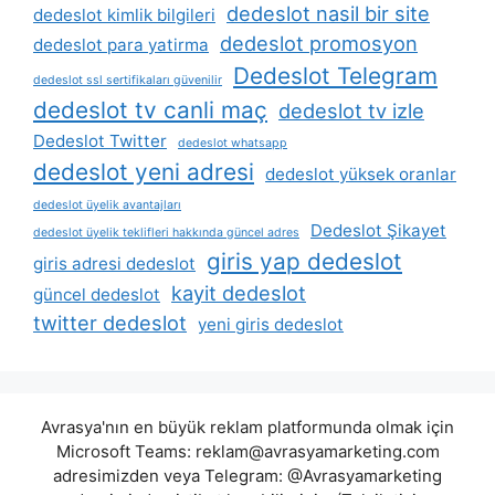
dedeslot nasil bir site
dedeslot kimlik bilgileri
dedeslot promosyon
dedeslot para yatirma
Dedeslot Telegram
dedeslot ssl sertifikaları güvenilir
dedeslot tv canli maç
dedeslot tv izle
Dedeslot Twitter
dedeslot whatsapp
dedeslot yeni adresi
dedeslot yüksek oranlar
dedeslot üyelik avantajları
Dedeslot Şikayet
dedeslot üyelik teklifleri hakkında güncel adres
giris yap dedeslot
giris adresi dedeslot
kayit dedeslot
güncel dedeslot
twitter dedeslot
yeni giris dedeslot
Avrasya'nın en büyük reklam platformunda olmak için
Microsoft Teams:
reklam@avrasyamarketing.com
adresimizden veya Telegram: @Avrasyamarketing