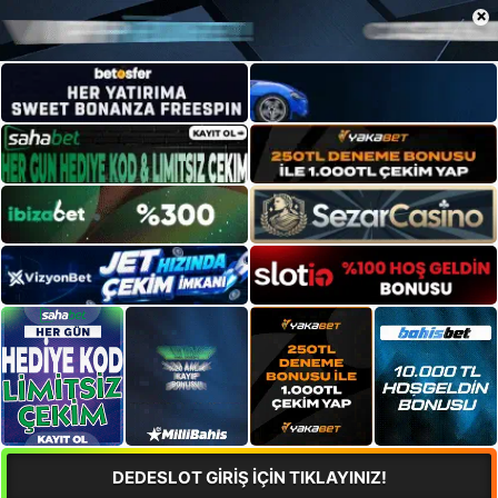
×
DEDESLOT GİRİŞ İÇİN TIKLAYINIZ!