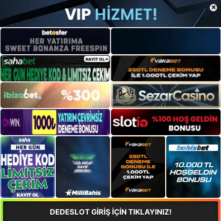
×
DEDESLOT GİRİŞ İÇİN TIKLAYINIZ!