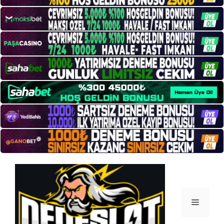
İçeriğe
atla
Menü