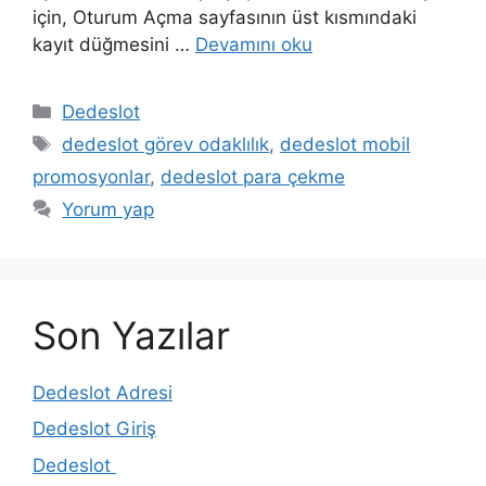
için, Oturum Açma sayfasının üst kısmındaki
kayıt düğmesini …
Devamını oku
Kategoriler
Dedeslot
Etiketler
dedeslot görev odaklılık
,
dedeslot mobil
promosyonlar
,
dedeslot para çekme
Yorum yap
Son Yazılar
Dedeslot Adresi
Dedeslot Giriş
Dedeslot