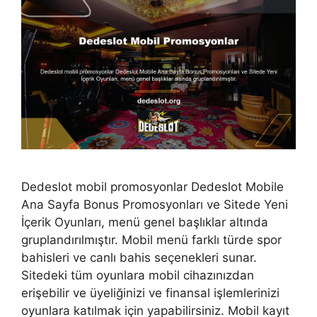
Dedeslot mobil promosyonlar Dedeslot Mobile
Ana Sayfa Bonus Promosyonları ve Sitede Yeni
İçerik Oyunları, menü genel başlıklar altında
gruplandırılmıştır. Mobil menü farklı türde spor
bahisleri ve canlı bahis seçenekleri sunar.
Sitedeki tüm oyunlara mobil cihazınızdan
erişebilir ve üyeliğinizi ve finansal işlemlerinizi
oyunlara katılmak için yapabilirsiniz. Mobil kayıt