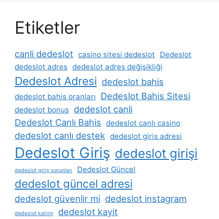
Etiketler
canli dedeslot
casino sitesi dedeslot
Dedeslot
dedeslot adres
dedeslot adres değişikliği
Dedeslot Adresi
dedeslot bahis
Dedeslot Bahis Sitesi
dedeslot bahis oranları
dedeslot canli
dedeslot bonus
Dedeslot Canlı Bahis
dedeslot canlı casino
dedeslot canlı destek
dedeslot giris adresi
Dedeslot Giriş
dedeslot girişi
Dedeslot Güncel
dedeslot giriş sorunları
dedeslot güncel adresi
dedeslot güvenlir mi
dedeslot instagram
dedeslot kayit
dedeslot katılın