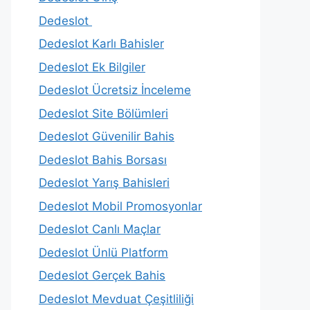
Dedeslot
Dedeslot Karlı Bahisler
Dedeslot Ek Bilgiler
Dedeslot Ücretsiz İnceleme
Dedeslot Site Bölümleri
Dedeslot Güvenilir Bahis
Dedeslot Bahis Borsası
Dedeslot Yarış Bahisleri
Dedeslot Mobil Promosyonlar
Dedeslot Canlı Maçlar
Dedeslot Ünlü Platform
Dedeslot Gerçek Bahis
Dedeslot Mevduat Çeşitliliği