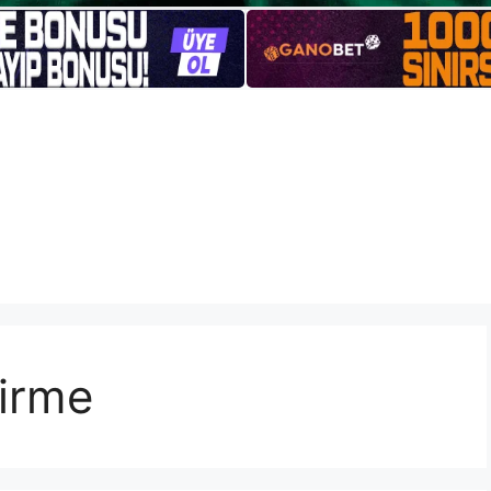
dirme