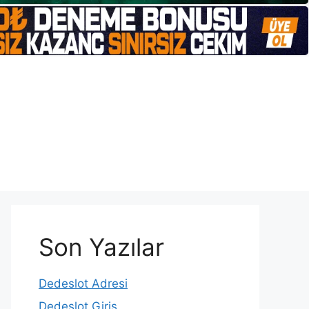
Son Yazılar
Dedeslot Adresi
Dedeslot Giriş