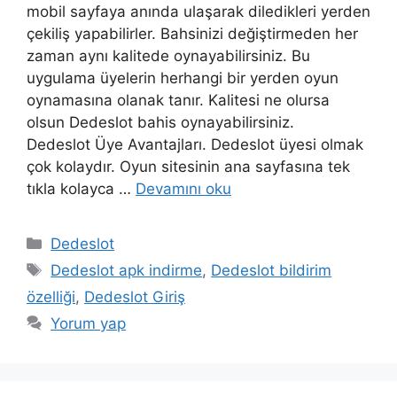
mobil sayfaya anında ulaşarak diledikleri yerden
çekiliş yapabilirler. Bahsinizi değiştirmeden her
zaman aynı kalitede oynayabilirsiniz. Bu
uygulama üyelerin herhangi bir yerden oyun
oynamasına olanak tanır. Kalitesi ne olursa
olsun Dedeslot bahis oynayabilirsiniz.
Dedeslot Üye Avantajları. Dedeslot üyesi olmak
çok kolaydır. Oyun sitesinin ana sayfasına tek
tıkla kolayca …
Devamını oku
Kategoriler
Dedeslot
Etiketler
Dedeslot apk indirme
,
Dedeslot bildirim
özelliği
,
Dedeslot Giriş
Yorum yap