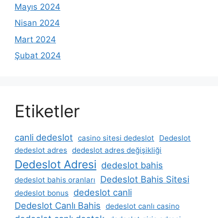
Mayıs 2024
Nisan 2024
Mart 2024
Şubat 2024
Etiketler
canli dedeslot
casino sitesi dedeslot
Dedeslot
dedeslot adres
dedeslot adres değişikliği
Dedeslot Adresi
dedeslot bahis
Dedeslot Bahis Sitesi
dedeslot bahis oranları
dedeslot canli
dedeslot bonus
Dedeslot Canlı Bahis
dedeslot canlı casino