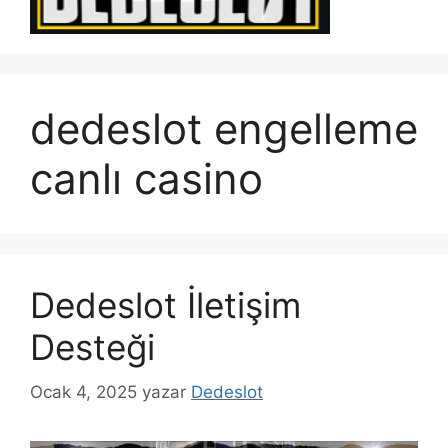
dedeslot engelleme
canlı casino
Dedeslot İletişim
Desteği
Ocak 4, 2025
yazar
Dedeslot