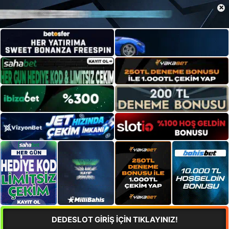
×
DEDESLOT GİRİŞ İÇİN TIKLAYINIZ!