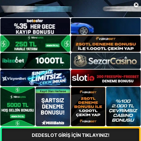
×
DEDESLOT GİRİŞ İÇİN TIKLAYINIZ!