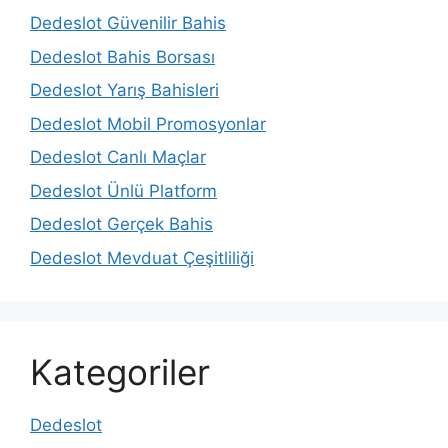
Dedeslot Güvenilir Bahis
Dedeslot Bahis Borsası
Dedeslot Yarış Bahisleri
Dedeslot Mobil Promosyonlar
Dedeslot Canlı Maçlar
Dedeslot Ünlü Platform
Dedeslot Gerçek Bahis
Dedeslot Mevduat Çeşitliliği
Kategoriler
Dedeslot