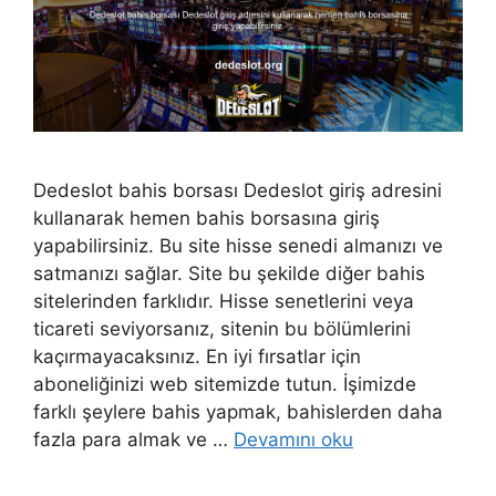
Dedeslot bahis borsası Dedeslot giriş adresini
kullanarak hemen bahis borsasına giriş
yapabilirsiniz. Bu site hisse senedi almanızı ve
satmanızı sağlar. Site bu şekilde diğer bahis
sitelerinden farklıdır. Hisse senetlerini veya
ticareti seviyorsanız, sitenin bu bölümlerini
kaçırmayacaksınız. En iyi fırsatlar için
aboneliğinizi web sitemizde tutun. İşimizde
farklı şeylere bahis yapmak, bahislerden daha
fazla para almak ve …
Devamını oku