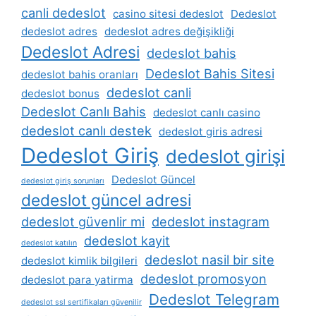
canli dedeslot
casino sitesi dedeslot
Dedeslot
dedeslot adres
dedeslot adres değişikliği
Dedeslot Adresi
dedeslot bahis
Dedeslot Bahis Sitesi
dedeslot bahis oranları
dedeslot canli
dedeslot bonus
Dedeslot Canlı Bahis
dedeslot canlı casino
dedeslot canlı destek
dedeslot giris adresi
Dedeslot Giriş
dedeslot girişi
Dedeslot Güncel
dedeslot giriş sorunları
dedeslot güncel adresi
dedeslot güvenlir mi
dedeslot instagram
dedeslot kayit
dedeslot katılın
dedeslot nasil bir site
dedeslot kimlik bilgileri
dedeslot promosyon
dedeslot para yatirma
Dedeslot Telegram
dedeslot ssl sertifikaları güvenilir