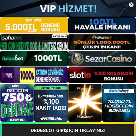
×
DEDESLOT GİRİŞ İÇİN TIKLAYINIZ!