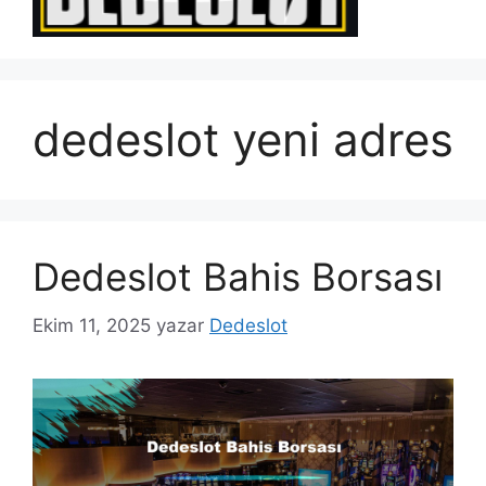
dedeslot yeni adres
Dedeslot Bahis Borsası
Ekim 11, 2025
yazar
Dedeslot