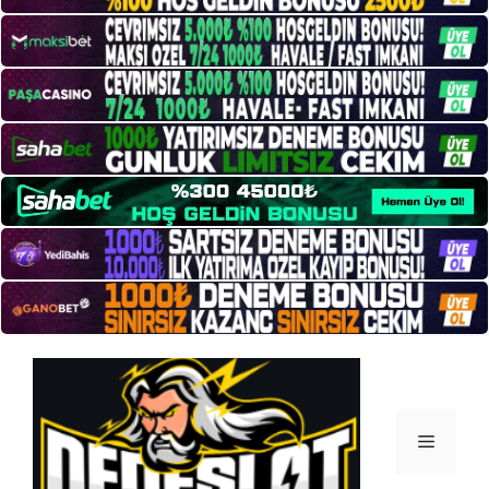
İçeriğe
atla
Menü