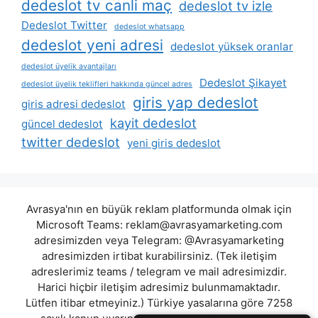
dedeslot tv canli maç
dedeslot tv izle
Dedeslot Twitter
dedeslot whatsapp
dedeslot yeni adresi
dedeslot yüksek oranlar
dedeslot üyelik avantajları
Dedeslot Şikayet
dedeslot üyelik teklifleri hakkında güncel adres
giris yap dedeslot
giris adresi dedeslot
kayit dedeslot
güncel dedeslot
twitter dedeslot
yeni giris dedeslot
Avrasya'nın en büyük reklam platformunda olmak için
Microsoft Teams:
reklam@avrasyamarketing.com
adresimizden veya Telegram: @Avrasyamarketing
adresimizden irtibat kurabilirsiniz. (Tek iletişim
adreslerimiz teams / telegram ve mail adresimizdir.
Harici hiçbir iletişim adresimiz bulunmamaktadır.
Lütfen itibar etmeyiniz.) Türkiye yasalarına göre 7258