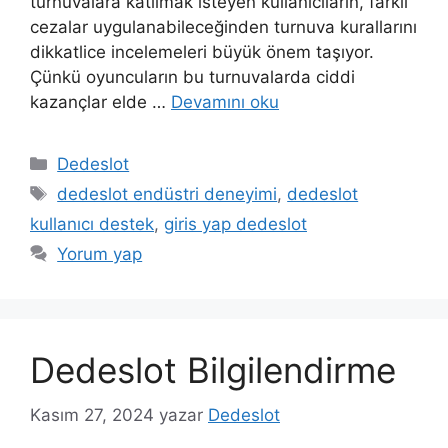
turnuvalara katılmak isteyen kullanıcıların, farklı
cezalar uygulanabileceğinden turnuva kurallarını
dikkatlice incelemeleri büyük önem taşıyor.
Çünkü oyuncuların bu turnuvalarda ciddi
kazançlar elde …
Devamını oku
Kategoriler
Dedeslot
Etiketler
dedeslot endüstri deneyimi
,
dedeslot
kullanıcı destek
,
giris yap dedeslot
Yorum yap
Dedeslot Bilgilendirme
Kasım 27, 2024
yazar
Dedeslot