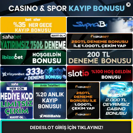
×
DEDESLOT GİRİŞ İÇİN TIKLAYINIZ!