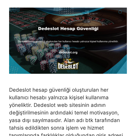
Dedeslot hesap güvenliği oluşturulan her
kullanıcı hesabı yalnızca kişisel kullanıma
yöneliktir. Dedeslot web sitesinin adının
değiştirilmesinin ardındaki temel motivasyon,
yasa dışı sayılmasıdır. Alan adı btk tarafından
tahsis edildikten sonra işlem ve hizmet
tanımlarında farklılıklar olduğundan giriş adresi