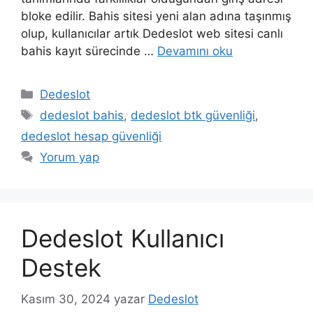
bloke edilir. Bahis sitesi yeni alan adına taşınmış
olup, kullanıcılar artık Dedeslot web sitesi canlı
bahis kayıt sürecinde …
Devamını oku
Kategoriler
Dedeslot
Etiketler
dedeslot bahis
,
dedeslot btk güvenliği
,
dedeslot hesap güvenliği
Yorum yap
Dedeslot Kullanıcı
Destek
Kasım 30, 2024
yazar
Dedeslot