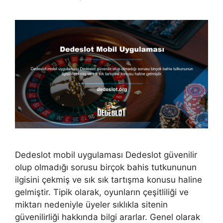
Dedeslot mobil uygulaması Dedeslot güvenilir
olup olmadığı sorusu birçok bahis tutkununun
ilgisini çekmiş ve sık sık tartışma konusu haline
gelmiştir. Tipik olarak, oyunların çeşitliliği ve
miktarı nedeniyle üyeler sıklıkla sitenin
güvenilirliği hakkında bilgi ararlar. Genel olarak