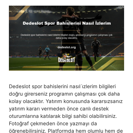
Dedeslot spor bahislerini nasıl i̇zlerim bilgileri
doğru girerseniz programın çalışması çok daha
kolay olacaktır. Yatırım konusunda kararsızsanız
yatırım kararı vermeden önce canlı destek
oturumlarına katılarak bilgi sahibi olabilirsiniz.
Fotoğraf çekmeden önce yazmayı da
öğrenebilirsiniz. Platformda hem olumlu hem de